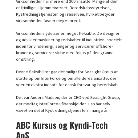
Virksomheden har mere end 200 ansatte. Mange af dem
er frivillige i Hjemmeværnet, Beredskabsstyrelsen,
Kystredningstjenesten og i reserven, hvilket betyder
virksomheden favner meget bredt.
Virksomhedens ydelser er meget fleksible: De designer
og udvikler maskiner og redskaber til industrien, specielt
inden for vindenergi, sælger og servicerer offshore-
kraner og servicerer skibe med fokus på den grønne
omstilling.
Denne fleksibilitet gør det muligt for Seasight Group at
støtte op om InterForce og om alle deres ansatte, der
yder en ekstra indsats for dansk forsvar og beredskab.
Det var Anders Madsen, der er CEO ved Seasight Group,
der modtag InterForce-våbenskjoldet. Han har selv
været en del af Kystredningstjenesten i mange år.
ABC Kursus og Kyndi-Tech
ApS