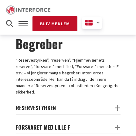
BLIV MEDLEM
Begreber
“Reservestyrken”, “reserven”, “Hjemmeværnets
reserve”, “forsvaret” med lille f, “Forsvaret” med stort F
osv. – vi jonglerer mange begreber i InterForces
interesseområde. Her kan du få indsigt i de finere
nuancer af Reservestyrken – robustheden i Kongerigets
sikkerhed.
+
RESERVESTYRKEN
+
FORSVARET MED LILLE F