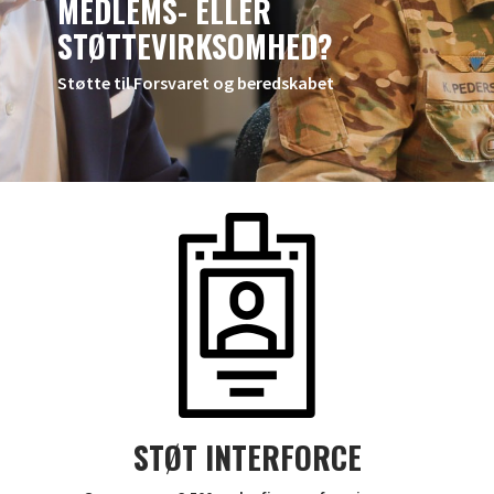
MEDLEMS- ELLER
STØTTEVIRKSOMHED?
Støtte til Forsvaret og beredskabet
STØT INTERFORCE