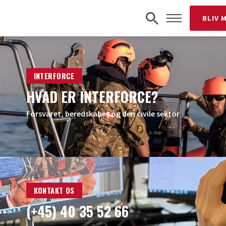
BLIV 
INTERFORCE
HVAD ER INTERFORCE?
Forsvaret, beredskabet og den civile sektor
KONTAKT OS
(+45) 40 35 52 66