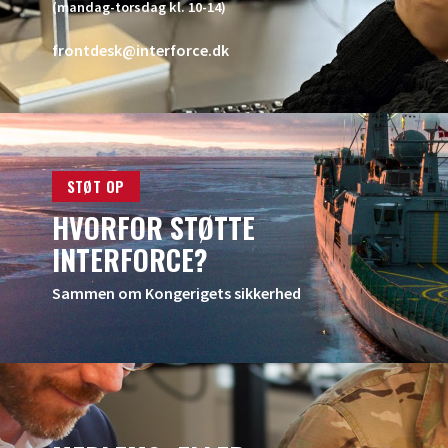
(mandag-torsdag kl. 10-14)
frontdesk@interforce.dk
STØT OP
HVORFOR STØTTE
INTERFORCE?
Sammen om Kongerigets sikkerhed