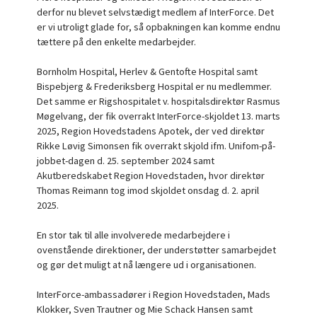
derfor nu blevet selvstædigt medlem af InterForce. Det
er vi utroligt glade for, så opbakningen kan komme endnu
tættere på den enkelte medarbejder.
Bornholm Hospital, Herlev & Gentofte Hospital samt
Bispebjerg & Frederiksberg Hospital er nu medlemmer.
Det samme er Rigshospitalet v. hospitalsdirektør
Rasmus
Møgelvang, der fik overrakt InterForce-skjoldet 13. marts
2025, Region Hovedstadens Apotek, der ved direktør
Rikke Løvig Simonsen fik overrakt skjold ifm. Unifom-på-
jobbet-dagen d. 25. september 2024 samt
Akutberedskabet Region Hovedstaden, hvor direktør
Thomas Reimann tog imod skjoldet onsdag d. 2. april
2025.
En stor tak til alle involverede medarbejdere i
ovenstående direktioner, der understøtter samarbejdet
og gør det muligt at nå længere ud i organisationen.
InterForce-ambassadører i Region Hovedstaden,
Mads
Klokker,
Sven Trautner og
Mie Schack Hansen samt