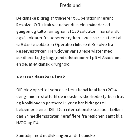
Fredslund
De danske bidrag af trænerer til Operation Inherent
Resolve, OIR, i Irak var udsendt i seks måneder ad
gangen og talte i omegnen af 150 soldater – heriblandt
også soldater fra Reservestyrken. I 2019 var 93 af de i alt
659 daske soldater i Operation Inherent Resolve fra
Reservestyrken. Herudover var 13 reservister med
sundhedsfaglig baggrund udstationeret på Al Asad som
en del af et dansk kirurghold.
Fortsat danskere i Irak
OIR blev oprettet som en international koalition i 2014,
der gennem støtte til de irakiske sikkerhedsstyrker i Irak
og koalitionens partnere i Syrien har bidraget til
bekæmpelsen af ISIL. Den internationale koalition tæller i
dag 74 medlemsstater, heraf flere fra regionen samt bl.a.
NATO og EU.
Samtidig med nedlukningen af det danske