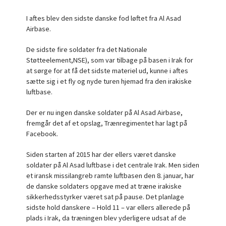
I aftes blev den sidste danske fod løftet fra Al Asad
Airbase.
De sidste fire soldater fra det Nationale
Støtteelement,NSE), som var tilbage på basen i Irak for
at sørge for at få det sidste materiel ud, kunne i aftes
sætte sig i et fly og nyde turen hjemad fra den irakiske
luftbase.
Der er nu ingen danske soldater på Al Asad Airbase,
fremgår det af et opslag, Trænregimentet har lagt på
Facebook.
Siden starten af 2015 har der ellers været danske
soldater på Al Asad luftbase i det centrale Irak. Men siden
et iransk missilangreb ramte luftbasen den 8. januar, har
de danske soldaters opgave med at træne irakiske
sikkerhedsstyrker været sat på pause. Det planlage
sidste hold danskere – Hold 11 – var ellers allerede på
plads i Irak, da træningen blev yderligere udsat af de