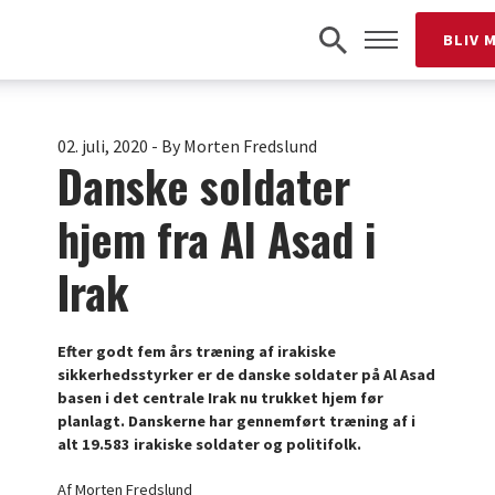
BLIV 
02. juli, 2020
-
By Morten Fredslund
Danske soldater
hjem fra Al Asad i
Irak
Efter godt fem års træning af irakiske
sikkerhedsstyrker er de danske soldater på Al Asad
basen i det centrale Irak nu trukket hjem før
planlagt. Danskerne har gennemført træning af i
alt 19.583 irakiske soldater og politifolk.
Af Morten Fredslund