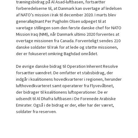
træningsbidrag på Al Asad-luftbasen, fortsætter
forberedelserne til, at Danmark kan overtage af ledelsen
af NATO’s mission i Irak til december 2020. I marts blev
generalløjtnant Per Pugholm Olsen udpeget til at
varetage stillingen som den første danske chef for NATO
Mission Iraq (NMI), når Danmark ultimo 2020 forventes at
overtage missionen fra Canada. Forventeligt sendes 210
danske soldater til Irak for at lede og støtte missionen,
der er fokuseret omkring Baghdad området.
De øvrige danske bidrag til Operation Inherent Resolve
forsætter uændret. De omfatter et stabsbidrag, der
indgår i koalitionens hovedkvarterer i regionen, herunder
lufthovedkvarteret samt operatører fra Flyvevåbnet,
der bidrager til koalitionens luftoperationer. De er
udsendt til Al Dhafra luftbasen i De Forenede Arabiske
Emirater. Også i de bidrag er der, eller har der været,
soldater fra reserven.