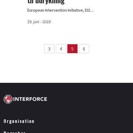
European Intervention Initiative, EI2....
29. juni - 2018
Page navigation
3
4
5
6
Page
Page
Page
Page
Organisation