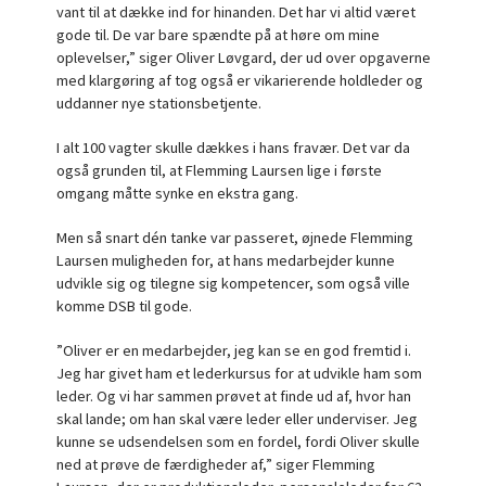
vant til at dække ind for hinanden. Det har vi altid været
gode til. De var bare spændte på at høre om mine
oplevelser,” siger Oliver Løvgard, der ud over opgaverne
med klargøring af tog også er vikarierende holdleder og
uddanner nye stationsbetjente.
I alt 100 vagter skulle dækkes i hans fravær. Det var da
også grunden til, at Flemming Laursen lige i første
omgang måtte synke en ekstra gang.
Men så snart dén tanke var passeret, øjnede Flemming
Laursen muligheden for, at hans medarbejder kunne
udvikle sig og tilegne sig kompetencer, som også ville
komme DSB til gode.
”Oliver er en medarbejder, jeg kan se en god fremtid i.
Jeg har givet ham et lederkursus for at udvikle ham som
leder. Og vi har sammen prøvet at finde ud af, hvor han
skal lande; om han skal være leder eller underviser. Jeg
kunne se udsendelsen som en fordel, fordi Oliver skulle
ned at prøve de færdigheder af,” siger Flemming