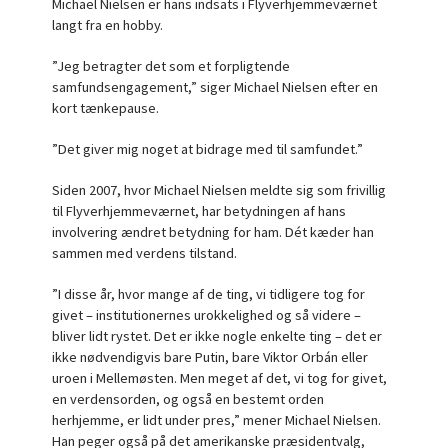
Michael Nielsen er hans indsats i Flyverhjemmeværnet
langt fra en hobby.
”Jeg betragter det som et forpligtende
samfundsengagement,” siger Michael Nielsen efter en
kort tænkepause.
”Det giver mig noget at bidrage med til samfundet.”
Siden 2007, hvor Michael Nielsen meldte sig som frivillig
til Flyverhjemmeværnet, har betydningen af hans
involvering ændret betydning for ham. Dét kæder han
sammen med verdens tilstand.
”I disse år, hvor mange af de ting, vi tidligere tog for
givet – institutionernes urokkelighed og så videre –
bliver lidt rystet. Det er ikke nogle enkelte ting – det er
ikke nødvendigvis bare Putin, bare Viktor Orbán eller
uroen i Mellemøsten. Men meget af det, vi tog for givet,
en verdensorden, og også en bestemt orden
herhjemme, er lidt under pres,” mener Michael Nielsen.
Han peger også på det amerikanske præsidentvalg,