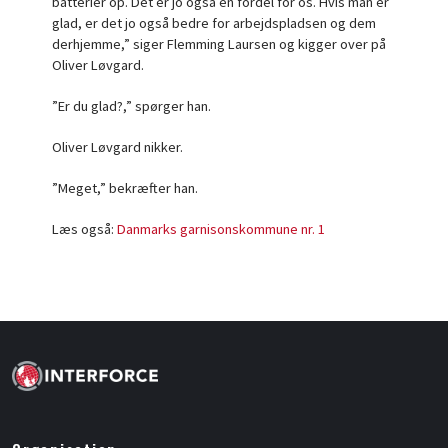
batterier op. Det er jo også en fordel for os. Hvis man er
glad, er det jo også bedre for arbejdspladsen og dem
derhjemme,” siger Flemming Laursen og kigger over på
Oliver Løvgard.
”Er du glad?,” spørger han.
Oliver Løvgard nikker.
”Meget,” bekræfter han.
Læs også:
Danmarks garnisonskommune nr. 1