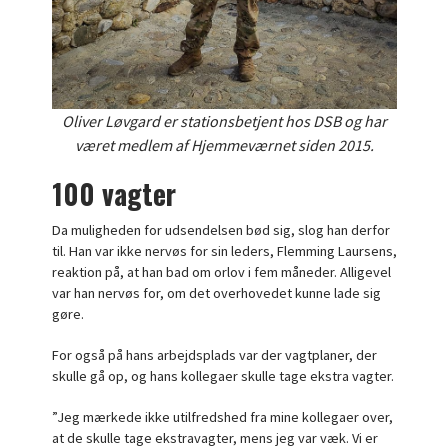
Oliver Løvgard er stationsbetjent hos DSB og har
været medlem af Hjemmeværnet siden 2015.
100 vagter
Da muligheden for udsendelsen bød sig, slog han derfor
til. Han var ikke nervøs for sin leders, Flemming Laursens,
reaktion på, at han bad om orlov i fem måneder. Alligevel
var han nervøs for, om det overhovedet kunne lade sig
gøre.
For også på hans arbejdsplads var der vagtplaner, der
skulle gå op, og hans kollegaer skulle tage ekstra vagter.
”Jeg mærkede ikke utilfredshed fra mine kollegaer over,
at de skulle tage ekstravagter, mens jeg var væk. Vi er