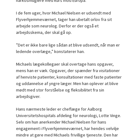
narkosmuglere med kurs mod Europa.
I de fem uger, hvor Michael Nielsen er udsendt med
Flyverhjemmeværnet, tager han ubetalt orlov fra sit
arbejde som neurolog. Derfor er der også et
arbejdsskema, der skal gå op.
”Det er ikke bare lige sådan at blive udsendt, når man er
ledende overlæge,” konstaterer han.
Michaels lægekollegaer skal overtage hans opgaver,
mens han er væk. Opgaver, der spænder fra visitationer
af henviste patienter, konsultationer med faste patienter
og uddannelse af yngre læger. Men han oplever at blive
mødt med stor forståelse og fleksibilitet fra sin
arbejdsgiver.
Hans nærmeste leder er cheflæge for Aalborg
Universitetshospitals afdeling for neurologi, Lotte Vinge.
Selv om hun anerkender Michael Nielsen for hans
engagement i Flyverhjemmeværnet, har hendes velvilje
mindre at gøre med Michaels frivillige tjeneste. Den har