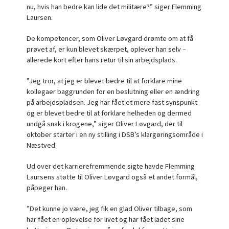
nu, hvis han bedre kan lide det militære?” siger Flemming
Laursen.
De kompetencer, som Oliver Løvgard drømte om at få
prøvet af, er kun blevet skærpet, oplever han selv –
allerede kort efter hans retur til sin arbejdsplads.
”Jeg tror, at jeg er blevet bedre til at forklare mine
kollegaer baggrunden for en beslutning eller en ændring
på arbejdspladsen. Jeg har fået et mere fast synspunkt
og er blevet bedre til at forklare helheden og dermed
undgå snak i krogene,” siger Oliver Løvgard, der til
oktober starter i en ny stilling i DSB’s klargøringsområde i
Næstved.
Ud over det karrierefremmende sigte havde Flemming
Laursens støtte til Oliver Løvgard også et andet formål,
påpeger han.
”Det kunne jo være, jeg fik en glad Oliver tilbage, som
har fået en oplevelse for livet og har fået ladet sine