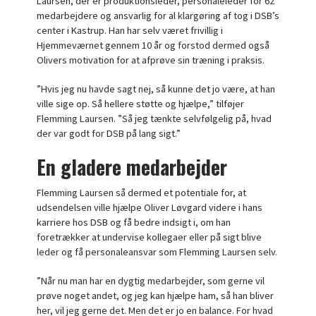
Laursen, der er produktionsleder, personaleleder for 62
medarbejdere og ansvarlig for al klargøring af tog i DSB’s
center i Kastrup. Han har selv været frivillig i
Hjemmeværnet gennem 10 år og forstod dermed også
Olivers motivation for at afprøve sin træning i praksis.
”Hvis jeg nu havde sagt nej, så kunne det jo være, at han
ville sige op. Så hellere støtte og hjælpe,” tilføjer
Flemming Laursen. ”Så jeg tænkte selvfølgelig på, hvad
der var godt for DSB på lang sigt.”
En gladere medarbejder
Flemming Laursen så dermed et potentiale for, at
udsendelsen ville hjælpe Oliver Løvgard videre i hans
karriere hos DSB og få bedre indsigt i, om han
foretrækker at undervise kollegaer eller på sigt blive
leder og få personaleansvar som Flemming Laursen selv.
”Når nu man har en dygtig medarbejder, som gerne vil
prøve noget andet, og jeg kan hjælpe ham, så han bliver
her, vil jeg gerne det. Men det er jo en balance. For hvad