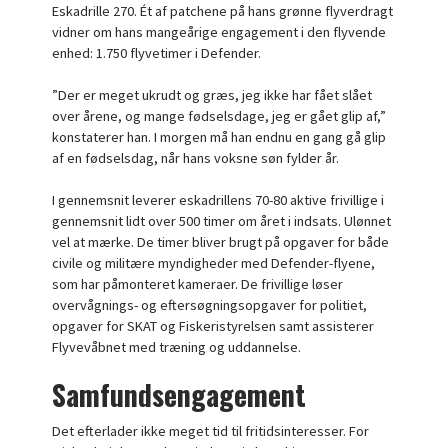
Eskadrille 270. Ét af patchene på hans grønne flyverdragt
vidner om hans mangeårige engagement i den flyvende
enhed: 1.750 flyvetimer i Defender.
”Der er meget ukrudt og græs, jeg ikke har fået slået
over årene, og mange fødselsdage, jeg er gået glip af,”
konstaterer han. I morgen må han endnu en gang gå glip
af en fødselsdag, når hans voksne søn fylder år.
I gennemsnit leverer eskadrillens 70-80 aktive frivillige i
gennemsnit lidt over 500 timer om året i indsats. Ulønnet
vel at mærke. De timer bliver brugt på opgaver for både
civile og militære myndigheder med Defender-flyene,
som har påmonteret kameraer. De frivillige løser
overvågnings- og eftersøgningsopgaver for politiet,
opgaver for SKAT og Fiskeristyrelsen samt assisterer
Flyvevåbnet med træning og uddannelse.
Samfundsengagement
Det efterlader ikke meget tid til fritidsinteresser. For