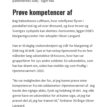
patienternes side,” siger han.
Prøve kompetencer af
Bag Københavns Lufthavn, hvor ruteflyene flyver i
pendulfart ind og ud over Øresund, og hvor broen og
Sveriges sydspids kan skimtes i horisonten, ligger DSB’s
klargøringscenter. Her arbejder Oliver Løvgard.
Han er til daglig stationsbetjent og står for klargøring af
DSB-tog til drift. I juni er han netop hjemvendt fra en fem
måneder lang udsendelse til Kosovo, hvor han var
gruppefører for syv andre soldater. En udsendelse, som
han har drømt om, siden han meldte sig som frivillig i
Hjemmeværnet i 2015.
”Nu var muligheden der for, at jeg kunne prøve mine
kompetencer fra min uddannelse i Hjemmeværnet af. Jeg
havde den rigtige alder, fysik og holdning til det. Jeg ville
gerne have en udsendelse for at kunne sige, at jeg har
prøvet det af, jeg har trænet til,” forklarer 30-årige Oliver
Løvgard.