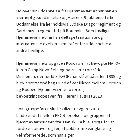
Ud over sin uddannelse fra Hjemmeværnet har han en
værnepligtsuddannelse og Hærens Reaktionsstyrke
Uddannelse fra henholdsvis Jydske Dragonregiment og
Gardehusarregimentet på Bornholm. Som frivillig i
Hjemmeværnet har han deltaget i nationale og
internationale øvelser samt stået for uddannelse af
andre frivillige.
Hjemmeværnets opgave i Kosovo er at bevogte NATO-
lejren Camp Novo Selo og patruljere i området.
Missionen, der hedder KFOR, har stået på siden 1999 og
blev oprettet på baggrund af konflikten mellem Serbien
og Kosovo. Hjemmeværnet overtog
bevogtningsopgaven fra Hæren i august 2023.
Som gruppefører skulle Oliver Løvgard være
bindeleddet mellem KFOR-ledelsen og gruppen af
hjemmeværnsudsendte. Han skulle bl.a. sørge for at
fordele opgaver og for, at soldaterne var glade og
velinformerede, som han siger.