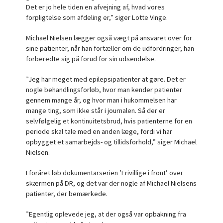
Det er jo hele tiden en afvejning af, hvad vores
forpligtelse som afdeling er,” siger Lotte Vinge.
Michael Nielsen lægger også vægt på ansvaret over for
sine patienter, når han fortæller om de udfordringer, han
forberedte sig på forud for sin udsendelse.
”Jeg har meget med epilepsipatienter at gøre. Det er
nogle behandlingsforløb, hvor man kender patienter
gennem mange år, og hvor man i hukommelsen har
mange ting, som ikke står i journalen. Så der er
selvfølgelig et kontinuitetsbrud, hvis patienterne for en
periode skal tale med en anden læge, fordi vi har
opbygget et samarbejds- og tillidsforhold,” siger Michael
Nielsen.
I foråret løb dokumentarserien ’Frivillige i front’ over
skærmen på DR, og det var der nogle af Michael Nielsens
patienter, der bemærkede.
”Egentlig oplevede jeg, at der også var opbakning fra