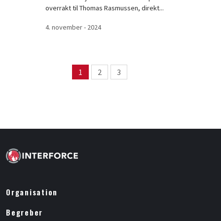
overrakt til Thomas Rasmussen, direkt...
4. november - 2024
Page navigation
1
2
3
Page
Page
Page
Organisation
Begreber