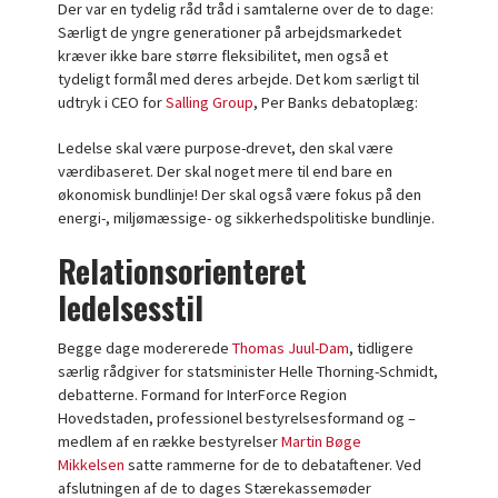
Der var en tydelig råd tråd i samtalerne over de to dage:
Særligt de yngre generationer på arbejdsmarkedet
kræver ikke bare større fleksibilitet, men også et
tydeligt formål med deres arbejde. Det kom særligt til
udtryk i CEO for
Salling Group
, Per Banks debatoplæg:
Ledelse skal være purpose-drevet, den skal være
værdibaseret. Der skal noget mere til end bare en
økonomisk bundlinje! Der skal også være fokus på den
energi-, miljømæssige- og sikkerhedspolitiske bundlinje.
Relationsorienteret
ledelsesstil
Begge dage modererede
Thomas Juul-Dam
, tidligere
særlig rådgiver for statsminister Helle Thorning-Schmidt,
debatterne. Formand for InterForce Region
Hovedstaden, professionel bestyrelsesformand og –
medlem af en række bestyrelser
Martin Bøge
Mikkelsen
satte rammerne for de to debataftener. Ved
afslutningen af de to dages Stærekassemøder