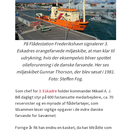
På Flådestation Frederikshavn signalerer 3.
Eskadres orangefarvede miljøskibe, at man klar til
udrykning, hvis der eksempelvis bliver spottet
olieforurening i de danske farvande. Her ses
miljøskibet Gunnar Thorson, der blev søsat i 1981.
Foto: Steffen Fog.
Som chef for
3. Eskadre
holder kommandør Mikael A. J.
Bill dagligt styr på 600 fastansatte medarbejdere, ca. 70
reservister og en myriade af flådefartøjer, som
tilsammen løser vigtige opgaver i de indre danske
farvande for Søværnet.
Forrige år fik han endnu en kasket, da han tiltrådte som