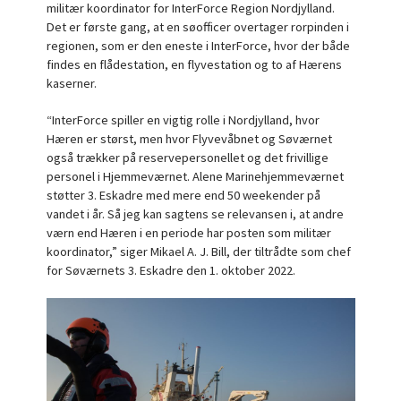
militær koordinator for InterForce Region Nordjylland.
Det er første gang, at en søofficer overtager rorpinden i
regionen, som er den eneste i InterForce, hvor der både
findes en flådestation, en flyvestation og to af Hærens
kaserner.
“InterForce spiller en vigtig rolle i Nordjylland, hvor
Hæren er størst, men hvor Flyvevåbnet og Søværnet
også trækker på reservepersonellet og det frivillige
personel i Hjemmeværnet. Alene Marinehjemmeværnet
støtter 3. Eskadre med mere end 50 weekender på
vandet i år. Så jeg kan sagtens se relevansen i, at andre
værn end Hæren i en periode har posten som militær
koordinator,” siger Mikael A. J. Bill, der tiltrådte som chef
for Søværnets 3. Eskadre den 1. oktober 2022.