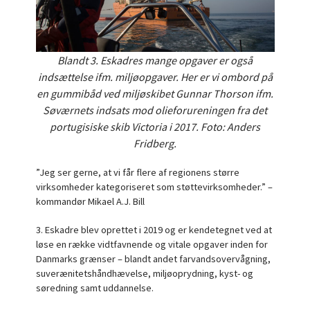
Blandt 3. Eskadres mange opgaver er også
indsættelse ifm. miljøopgaver. Her er vi ombord på
en gummibåd ved miljøskibet Gunnar Thorson ifm.
Søværnets indsats mod olieforureningen fra det
portugisiske skib Victoria i 2017. Foto: Anders
Fridberg.
”Jeg ser gerne, at vi får flere af regionens større
virksomheder kategoriseret som støttevirksomheder.” –
kommandør Mikael A.J. Bill
3. Eskadre blev oprettet i 2019 og er kendetegnet ved at
løse en række vidtfavnende og vitale opgaver inden for
Danmarks grænser – blandt andet farvandsovervågning,
suverænitetshåndhævelse, miljøoprydning, kyst- og
søredning samt uddannelse.