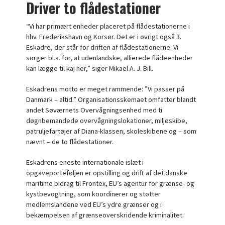
Driver to flådestationer
“Vi har primært enheder placeret på flådestationerne i
hhv. Frederikshavn og Korsør. Det er i øvrigt også 3.
Eskadre, der står for driften af flådestationerne. Vi
sørger bl.a. for, at udenlandske, allierede flådeenheder
kan lægge til kaj her,” siger Mikael A. J. Bill.
Eskadrens motto er meget rammende: ”Vi passer på
Danmark – altid.” Organisationsskemaet omfatter blandt
andet Søværnets Overvågningsenhed med ti
døgnbemandede overvågningslokationer, miljøskibe,
patruljefartøjer af Diana-klassen, skoleskibene og – som
nævnt – de to flådestationer.
Eskadrens eneste internationale islæt i
opgaveporteføljen er opstilling og drift af det danske
maritime bidrag til Frontex, EU’s agentur for grænse- og
kystbevogtning, som koordinerer og støtter
medlemslandene ved EU’s ydre grænser og i
bekæmpelsen af grænseoverskridende kriminalitet.