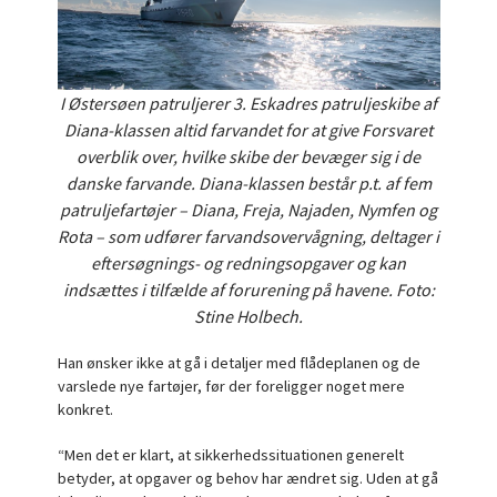
I Østersøen patruljerer 3. Eskadres patruljeskibe af
Diana-klassen altid farvandet for at give Forsvaret
overblik over, hvilke skibe der bevæger sig i de
danske farvande. Diana-klassen består p.t. af fem
patruljefartøjer – Diana, Freja, Najaden, Nymfen og
Rota – som udfører farvandsovervågning, deltager i
eftersøgnings- og redningsopgaver og kan
indsættes i tilfælde af forurening på havene. Foto:
Stine Holbech.
Han ønsker ikke at gå i detaljer med flådeplanen og de
varslede nye fartøjer, før der foreligger noget mere
konkret.
“Men det er klart, at sikkerhedssituationen generelt
betyder, at opgaver og behov har ændret sig. Uden at gå