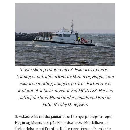
Sidste skud på stammen i 3. Eskadres materiel-
katalog er patruljefartøjerne Munin og Hugin, som
eskadren modtog tidligere på året. Fartøjerne er
indkøbt til at blive anvendt ved FRONTEX. Her ses
patruljefartøjet Munin under sejlads ved Korsør.
Foto: Nicolaj D. Jepsen.
3. Eskadre fik medio januar tilført to nye patruljefartøjer,
Hugin og Munin, der på skift indsættes i Middelhavet i
forbindelse med Frontex. Ifølge regeringens fremlagte