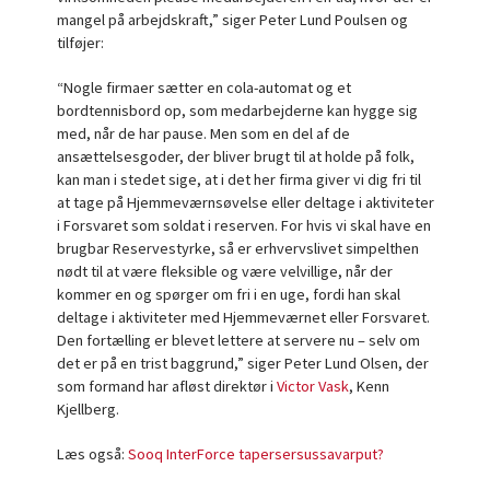
mangel på arbejdskraft,” siger Peter Lund Poulsen og
tilføjer:
“Nogle firmaer sætter en cola-automat og et
bordtennisbord op, som medarbejderne kan hygge sig
med, når de har pause. Men som en del af de
ansættelsesgoder, der bliver brugt til at holde på folk,
kan man i stedet sige, at i det her firma giver vi dig fri til
at tage på Hjemmeværnsøvelse eller deltage i aktiviteter
i Forsvaret som soldat i reserven. For hvis vi skal have en
brugbar Reservestyrke, så er erhvervslivet simpelthen
nødt til at være fleksible og være velvillige, når der
kommer en og spørger om fri i en uge, fordi han skal
deltage i aktiviteter med Hjemmeværnet eller Forsvaret.
Den fortælling er blevet lettere at servere nu – selv om
det er på en trist baggrund,” siger Peter Lund Olsen, der
som formand har afløst direktør i
Victor Vask
, Kenn
Kjellberg.
Læs også:
Sooq InterForce tapersersussavarput?