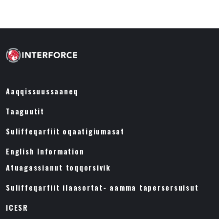
Aaqqissuussaaneq
Taaguutit
Suliffeqarfiit oqaatigiumasat
English Information
Atuagassianut toqqorsivik
Suliffeqarfiit ilaasortat- aamma tapersersuisut
ICESR