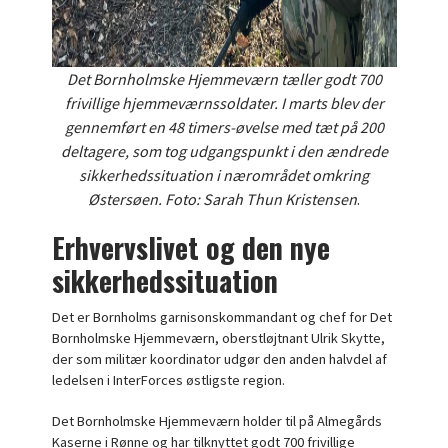
Det Bornholmske Hjemmeværn tæller godt 700
frivillige hjemmeværnssoldater. I marts blev der
gennemført en 48 timers-øvelse med tæt på 200
deltagere, som tog udgangspunkt i den ændrede
sikkerhedssituation i nærområdet omkring
Østersøen. Foto: Sarah Thun Kristensen
.
Erhvervslivet og den nye
sikkerhedssituation
Det er Bornholms garnisonskommandant og chef for Det
Bornholmske Hjemmeværn, oberstløjtnant Ulrik Skytte,
der som militær koordinator udgør den anden halvdel af
ledelsen i InterForces østligste region.
Det Bornholmske Hjemmeværn holder til på Almegårds
Kaserne i Rønne og har tilknyttet godt 700 frivillige