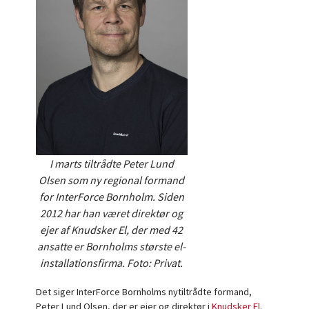
I marts tiltrådte Peter Lund
Olsen som ny regional formand
for InterForce Bornholm. Siden
2012 har han været direktør og
ejer af Knudsker El, der med 42
ansatte er Bornholms største el-
installationsfirma. Foto: Privat.
Det siger InterForce Bornholms nytiltrådte formand,
Peter Lund Olsen, der er ejer og direktør i
Knudsker El
.