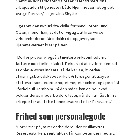
hjemmeværnssoldater og reservister fri med løn i
arbejdstiden til tjeneste i både Hjemmeværnet og det
øvrige Forsvar,” siger Ulrik Skytte.
Ligesom den nytiltrådte civile formand, Peter Lund
Olsen, mener han, at det er vigtigt, at InterForce-
virksomhederne får indblik i de opgaver, som
Hjemmeværnet løser på øen.
“Derfor prøver vi også at invitere virksomhederne
tættere ind i fællesskabet. F.eks. ved at invitere dem ud
at opleve vores indsats, så de kan se, hvordan
afvisningsberedskabet virker. Vi forsøger at tilbyde
støttevirksomhederne noget meget konkret og specifikt
i forhold til Bornholm. På den måde kan de se, hvad
pokker deres medarbejdere laver, når de har fået fri fra
arbejde for at støtte Hjemmeværnet eller Forsvaret.”
Frihed som personalegode
“For vi tror på, at medarbejdere, der er tilknyttet
Reservestyrken, rent faktisk får kompetencer med sig