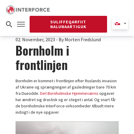
SULIFFEQARFIIT
NALUNAARTIGUK
02. November, 2023
-
By Morten Fredslund
Bornholm i
frontlinjen
Bornholm er kommet i frontlinjen efter Ruslands invasion
af Ukraine og sprængningen af gasledninger bare 70 km
fra Dueodde.
Det Bornholmske Hjemmeværns
opgaver
har ændret sig drastisk og er steget i antal. Og snart får
de bornholmske InterForce-virksomheder tilbudt mere
indsigt i de nye opgaver.