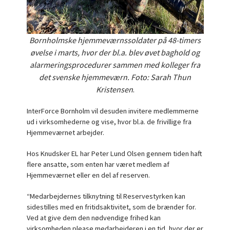
Bornholmske hjemmeværnssoldater på 48-timers
øvelse i marts, hvor der bl.a. blev øvet baghold og
alarmeringsprocedurer sammen med kolleger fra
det svenske hjemmeværn. Foto: Sarah Thun
Kristensen
.
InterForce Bornholm vil desuden invitere medlemmerne
ud i virksomhederne og vise, hvor bl.a. de frivillige fra
Hjemmeværnet arbejder.
Hos Knudsker EL har Peter Lund Olsen gennem tiden haft
flere ansatte, som enten har været medlem af
Hjemmeværnet eller en del af reserven.
“Medarbejdernes tilknytning til Reservestyrken kan
sidestilles med en fritidsaktivitet, som de brænder for.
Ved at give dem den nødvendige frihed kan
virksomheden please medarbejderen i en tid, hvor der er