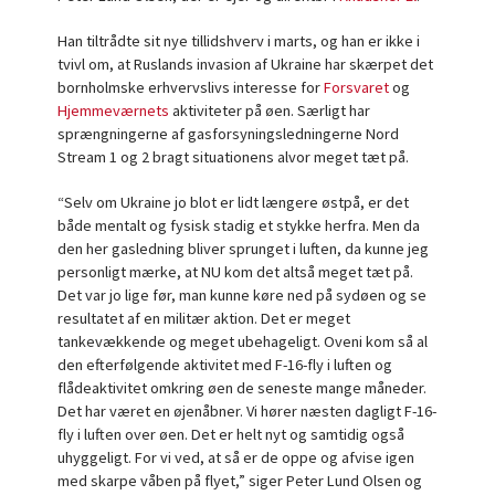
Han tiltrådte sit nye tillidshverv i marts, og han er ikke i
tvivl om, at Ruslands invasion af Ukraine har skærpet det
bornholmske erhvervslivs interesse for
Forsvaret
og
Hjemmeværnets
aktiviteter på øen. Særligt har
sprængningerne af gasforsyningsledningerne Nord
Stream 1 og 2 bragt situationens alvor meget tæt på.
“Selv om Ukraine jo blot er lidt længere østpå, er det
både mentalt og fysisk stadig et stykke herfra. Men da
den her gasledning bliver sprunget i luften, da kunne jeg
personligt mærke, at NU kom det altså meget tæt på.
Det var jo lige før, man kunne køre ned på sydøen og se
resultatet af en militær aktion. Det er meget
tankevækkende og meget ubehageligt. Oveni kom så al
den efterfølgende aktivitet med F-16-fly i luften og
flådeaktivitet omkring øen de seneste mange måneder.
Det har været en øjenåbner. Vi hører næsten dagligt F-16-
fly i luften over øen. Det er helt nyt og samtidig også
uhyggeligt. For vi ved, at så er de oppe og afvise igen
med skarpe våben på flyet,” siger Peter Lund Olsen og