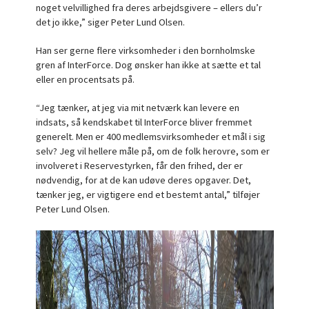
noget velvillighed fra deres arbejdsgivere – ellers du’r
det jo ikke,” siger Peter Lund Olsen.
Han ser gerne flere virksomheder i den bornholmske
gren af InterForce. Dog ønsker han ikke at sætte et tal
eller en procentsats på.
“Jeg tænker, at jeg via mit netværk kan levere en
indsats, så kendskabet til InterForce bliver fremmet
generelt. Men er 400 medlemsvirksomheder et mål i sig
selv? Jeg vil hellere måle på, om de folk herovre, som er
involveret i Reservestyrken, får den frihed, der er
nødvendig, for at de kan udøve deres opgaver. Det,
tænker jeg, er vigtigere end et bestemt antal,” tilføjer
Peter Lund Olsen.