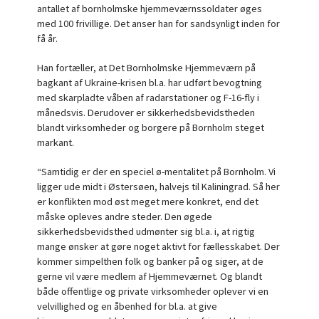
antallet af bornholmske hjemmeværnssoldater øges
med 100 frivillige. Det anser han for sandsynligt inden for
få år.
Han fortæller, at Det Bornholmske Hjemmeværn på
bagkant af Ukraine-krisen bl.a. har udført bevogtning
med skarpladte våben af radarstationer og F-16-fly i
månedsvis. Derudover er sikkerhedsbevidstheden
blandt virksomheder og borgere på Bornholm steget
markant.
“Samtidig er der en speciel ø-mentalitet på Bornholm. Vi
ligger ude midt i Østersøen, halvejs til Kaliningrad. Så her
er konflikten mod øst meget mere konkret, end det
måske opleves andre steder. Den øgede
sikkerhedsbevidsthed udmønter sig bl.a. i, at rigtig
mange ønsker at gøre noget aktivt for fællesskabet. Der
kommer simpelthen folk og banker på og siger, at de
gerne vil være medlem af Hjemmeværnet. Og blandt
både offentlige og private virksomheder oplever vi en
velvillighed og en åbenhed for bl.a. at give