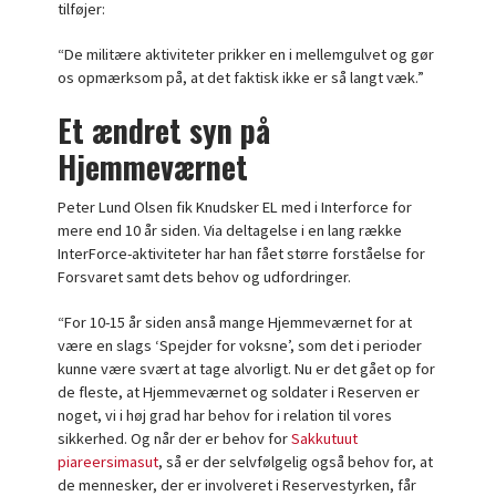
tilføjer:
“De militære aktiviteter prikker en i mellemgulvet og gør
os opmærksom på, at det faktisk ikke er så langt væk.”
Et ændret syn på
Hjemmeværnet
Peter Lund Olsen fik Knudsker EL med i Interforce for
mere end 10 år siden. Via deltagelse i en lang række
InterForce-aktiviteter har han fået større forståelse for
Forsvaret samt dets behov og udfordringer.
“For 10-15 år siden anså mange Hjemmeværnet for at
være en slags ‘Spejder for voksne’, som det i perioder
kunne være svært at tage alvorligt. Nu er det gået op for
de fleste, at Hjemmeværnet og soldater i Reserven er
noget, vi i høj grad har behov for i relation til vores
sikkerhed. Og når der er behov for
Sakkutuut
piareersimasut
, så er der selvfølgelig også behov for, at
de mennesker, der er involveret i Reservestyrken, får