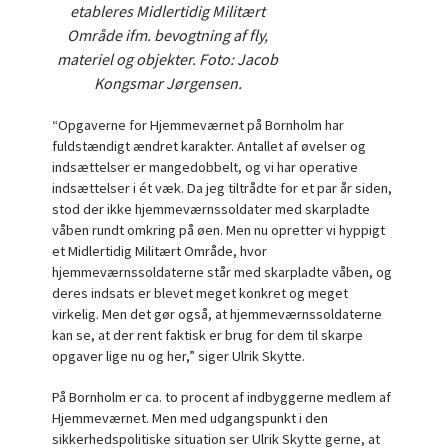
etableres Midlertidig Militært
Område ifm. bevogtning af fly,
materiel og objekter. Foto: Jacob
Kongsmar Jørgensen.
“Opgaverne for Hjemmeværnet på Bornholm har
fuldstændigt ændret karakter. Antallet af øvelser og
indsættelser er mangedobbelt, og vi har operative
indsættelser i ét væk. Da jeg tiltrådte for et par år siden,
stod der ikke hjemmeværnssoldater med skarpladte
våben rundt omkring på øen. Men nu opretter vi hyppigt
et Midlertidig Militært Område, hvor
hjemmeværnssoldaterne står med skarpladte våben, og
deres indsats er blevet meget konkret og meget
virkelig. Men det gør også, at hjemmeværnssoldaterne
kan se, at der rent faktisk er brug for dem til skarpe
opgaver lige nu og her,” siger Ulrik Skytte.
På Bornholm er ca. to procent af indbyggerne medlem af
Hjemmeværnet. Men med udgangspunkt i den
sikkerhedspolitiske situation ser Ulrik Skytte gerne, at