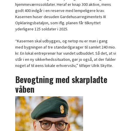
hjemmeværnssoldater. Heraf er knap 300 aktive, mens
godt 400 indgår i en reserve med lempeligere krav.
Kasernen huser desuden Gardehusarregimentets III
Opklaringsbataljon, som iflg. planen får tilknyttet
yderligere 125 soldater i 2025.
“Kasernen skal udbygges, og netop nu er man i gang
med bygningen af tre standardgarager til samlet 240 mio.
kr. En lokal entreprenør har vundet udbuddet. Så det, at vi
står i en ny sikkerhedssituation, gør jo også, at der falder
noget af til øens lokale erhvervsliv,” tilføjer Ulrik Skytte.
Bevogtning med skarpladte
våben