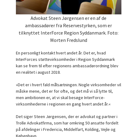
Advokat Steen Jørgensen er en af de
ambassadører fra Reservestyrken, som er
tilknyttet InterForce Region Syddanmark. Foto:
Morten Fredslund
En personligt kontakt hvert andet år. Det er, hvad
InterForces støttevirksomheder i Region Syddanmark
kan se frem til efter regionens ambassadørordning blev
en realitet i august 2018.
»Det er i hvert fald målsætningen. Nogle virksomheder vil
måske mene, det er for ofte, og det må vi så lytte til,
men ambitionen er, at vi skal besøge InterForce-
virksomhederne i regionen en gang hvert andet år.«
Det siger Steen Jørgensen, der er advokat og partner i
Trolle Advokatfirma, som har omkring 50 ansatte fordelt
på afdelinger i Fredericia, Middelfart, Kolding, Vejle og
København.