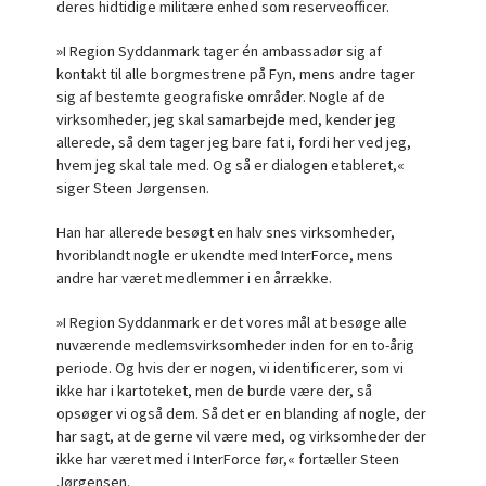
deres hidtidige militære enhed som reserveofficer.
»I Region Syddanmark tager én ambassadør sig af
kontakt til alle borgmestrene på Fyn, mens andre tager
sig af bestemte geografiske områder. Nogle af de
virksomheder, jeg skal samarbejde med, kender jeg
allerede, så dem tager jeg bare fat i, fordi her ved jeg,
hvem jeg skal tale med. Og så er dialogen etableret,«
siger Steen Jørgensen.
Han har allerede besøgt en halv snes virksomheder,
hvoriblandt nogle er ukendte med InterForce, mens
andre har været medlemmer i en årrække.
»I Region Syddanmark er det vores mål at besøge alle
nuværende medlemsvirksomheder inden for en to-årig
periode. Og hvis der er nogen, vi identificerer, som vi
ikke har i kartoteket, men de burde være der, så
opsøger vi også dem. Så det er en blanding af nogle, der
har sagt, at de gerne vil være med, og virksomheder der
ikke har været med i InterForce før,« fortæller Steen
Jørgensen.