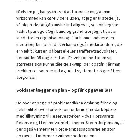
»Selvom jeg har svært ved at forestille mig, at min
virksomhed kan køre videre uden, at jeg er til stede, ja,
så plejer det at gå ganske fint alligevel, selvom jeg var
væk et par uger. Og i bund og grund tror jeg, at det er
sundt for en organisation også at kunne undvære en
medarbejder i perioder. Vi har jo også medarbejdere, der
er væk til kurser, på barsel eller strafferetsadvokater,
der sidder 35 dage i retten. En virksomhed af en vis
størrelse skal kunne tåle de skvulp, der opstår, når man
trækker ressourcer ind og ud af systemet,« siger Steen
Jørgensen.
Soldater lægger en plan – og får opgaven løst
Ud over at pege på problematikken omkring frihed og
fleksibilitet over for virksomhedernes medarbejdere
med tilknytning til Reservestyrken – dvs. Forsvarets
Reserve og Hjemmeværnet – mener Steen Jørgensen, at
der også venter InterForce-ambassadørerne en stor
opgave i at informere virksomhederne om