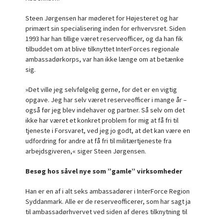
Steen Jørgensen har møderet for Højesteret og har
primært sin specialisering inden for erhvervsret. Siden
1993 har han tillige været reserveofficer, og da han fik
tilbuddet om at blive tilknyttet InterForces regionale
ambassadørkorps, var han ikke længe om at betænke
sig.
»Det ville jeg selvfølgelig gerne, for det er en vigtig
opgave. Jeg har selv været reserveofficer i mange år –
også før jeg blev indehaver og partner. Så selv om det
ikke har været et konkret problem for mig at få fri til
tjeneste i Forsvaret, ved jeg jo godt, at det kan være en
udfordring for andre at få fri til militærtjeneste fra
arbejdsgiveren,« siger Steen Jørgensen.
Besøg hos såvel nye som ”gamle” virksomheder
Han er en af i alt seks ambassadører i InterForce Region
Syddanmark. Alle er de reserveofficerer, som har sagt ja
til ambassadørhvervet ved siden af deres tilknytning til