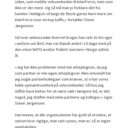
siden, som meldte virksomheden til InterForce, men som
ikke er der mere. Og så må man jo forklare det fra
bunden. Heldigvis vil langt de fleste gerne høre mere om
InterForce over en kop kaffe,« fortæller Steen
Jørgensen.
Ud over ambassadør-hvervet bruger han selv to-tre uger
i uniform om året. Han var blandt andet i 14 dage med på
den store NATO-øvelse Trident Juncture i Norge sidste
år.
»Jeg har ikke problemer med min arbejdsgiver, da jeg
som partner er min egen arbejdsgiver. Men omvendt har
jeg nogle partnerkollegaer som kræver, at vi har vores
fulde opmærksomhed på virksomheden. Så hvis jeg
måtte have behov for at være væk i længere tid, er det
noget, jeg drøfter med mine partnere og kolleger,« siger
Steen Jørgensen.
Han mener, at alle organisationer har godt af at indse, at
uanset hvor vigtige, man selv synes, man er, så er ingen
uundværlige.