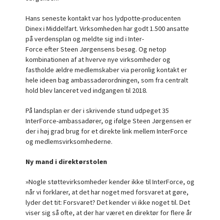
Hans seneste kontakt var hos lydpotte-producenten
Dinex i Middelfart. Virksomheden har godt 1.500 ansatte
på verdensplan og meldte sig ind i Inter-
Force efter Steen Jørgensens besøg. Og netop
kombinationen af at hverve nye virksomheder og
fastholde ældre medlemskaber via peronlig kontakt er
hele ideen bag ambassadørordningen, som fra centralt
hold blev lanceret ved indgangen til 2018.
På landsplan er der i skrivende stund udpeget 35
InterForce-ambassadører, og ifølge Steen Jørgensen er
der i høj grad brug for et direkte link mellem InterForce
og medlemsvirksomhederne.
Ny mand i direktørstolen
»Nogle støttevirksomheder kender ikke til InterForce, og
når vi forklarer, at det har noget med forsvaret at gøre,
lyder det tit: Forsvaret? Det kender vi ikke noget til. Det
viser sig så ofte, at der har været en direktør for flere år