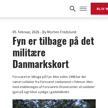
BLIV 
05. februar, 2026
-
By Morten Fredslund
Fyn er tilbage på det
militære
Danmarkskort
Forsvaret er tilbage på Fyn. Ikke siden 1998 har der
været soldater fra Forsvaret stationeret i Odense. Men
med etableringen af Forsvarets Dronecenter vil soldater
igen på sigt blive synlige i gadebilledet.