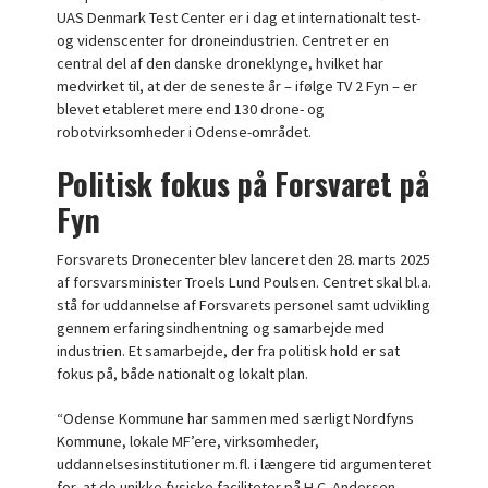
UAS Denmark Test Center er i dag et internationalt test-
og videnscenter for droneindustrien. Centret er en
central del af den danske droneklynge, hvilket har
medvirket til, at der de seneste år – ifølge TV 2 Fyn – er
blevet etableret mere end 130 drone- og
robotvirksomheder i Odense-området.
Politisk fokus på Forsvaret på
Fyn
Forsvarets Dronecenter blev lanceret den 28. marts 2025
af forsvarsminister Troels Lund Poulsen. Centret skal bl.a.
stå for uddannelse af Forsvarets personel samt udvikling
gennem erfaringsindhentning og samarbejde med
industrien. Et samarbejde, der fra politisk hold er sat
fokus på, både nationalt og lokalt plan.
“Odense Kommune har sammen med særligt Nordfyns
Kommune, lokale MF’ere, virksomheder,
uddannelsesinstitutioner m.fl. i længere tid argumenteret
for, at de unikke fysiske faciliteter på H.C. Andersen