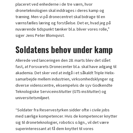
placeret ved enhederne i de tre værn, hvor
droneteknologien skal inddrages i deres kamp og
træning. Men vi på dronecentret skal bidrage til en
værnsfælles læring og forståelse. Det er, hvad jeg på
nuværende tidspunkt tænker bl.a. bliver vores rolle,”
siger Jens Peter Blomqvist.
Soldatens behov under kamp
Allerede ved lanceringen den 28. marts blev det slået
fast, at Forsvarets Dronecenter bl.a. skal have adgang til
akademia. Det sker ved at indgå i et såkaldt Triple Helix-
samarbejde mellem industrien, virksomhedsklynger og
diverse videnscentre, eksempelvis de syv Godkendte
Teknologiske Serviceinstitutter (GTS-institutter) og
universitetsmiljøet.
“Soldater fra Reservestyrken sidder ofte i civile jobs
med særlige kompetencer. Hvis de kompetencer knytter
sig til droneteknologier, robotics o.lign., vil det være
superinteressant at få dem knyttet til vores