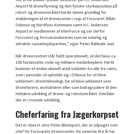
Airport til droneflyvning og den fynske styrkeposition på
robot- og droneområdet burde danne grundlag for
etableringen af et dronecenter i regi af Forsvaret. Både
Odense og Nordfyns Kommune samt H.C. Andersen
Airport er medlemmer af InterForce og ser derfor
Forsvaret og forsvarsindustrien som en naturlig og
attraktiv samarbejdspartner,” siger Peter Rahbæk Juel.
Når dronecentret står fuldt operationelt, vil det have ca.
100 fastansatte civile og militære medarbejdere. Hertil
kommer et endnu ukendt antal soldater fra alle tre værn,
som i perioder vil opholde sig i Odense for at blive
uddannet i droneteknologi. De vil blive uddannet som
droneførere, instruktører eller som bidragsydere til den
militære udvikling af drone- og robotområdet. Områder
der er i rivende udvikling.
Cheferfaring fra Jægerkorpset
Det er oberst Jens Peter Blomqvist, der er udpeget som
chef for Forsvarets Dronecenter. De seneste fire år har