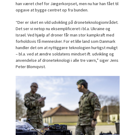
han været chef for Jægerkorpset, men nu har han fået til
opgave at bygge centret op fra bunden.
“Der er sket en vild udvikling på droneteknologiområdet.
Det ser vi netop nu eksemplificeret i bl.a. Ukraine og
Israel. Ved hjælp af droner får man stor kampkraft med
forholdsvis få mennesker. For et lille land som Danmark
handler det om at nyttiggøre teknologien hurtigst muligt
– bl.a. ved at ændre soldatens mindset ift. udvikling og
anvendelse af droneteknologi i alle tre værn,” siger Jens
Peter Blomqvist.