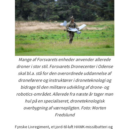
Mange af Forsvarets enheder anvender allerede
droner i stor stil. Forsvarets Dronecenter i Odense
skal bl.a. stå for den overordnede uddannelse af
droneførere og instruktører i droneteknologi og
bidrage til den militære udvikling af drone- og
robotics-området. Allerede fra næste år tager man
hul på en specialiseret, droneteknologisk
overbygning af værnepligten. Foto: Morten
Fredslund
Fynske Livregiment, et jord-til-luft HAWK-missilbatteri og