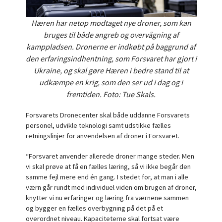
Hæren har netop modtaget nye droner, som kan
bruges til både angreb og overvågning af
kamppladsen. Dronerne er indkøbt på baggrund af
den erfaringsindhentning, som Forsvaret har gjort i
Ukraine, og skal gøre Hæren i bedre stand til at
udkæmpe en krig, som den ser ud i dag og i
fremtiden. Foto: Tue Skals.
Forsvarets Dronecenter skal både uddanne Forsvarets
personel, udvikle teknologi samt udstikke fælles
retningslinjer for anvendelsen af droner i Forsvaret.
“Forsvaret anvender allerede droner mange steder. Men
vi skal prøve at få en fælles læring, så vi ikke begår den
samme fejl mere end én gang. I stedet for, at man i alle
værn går rundt med individuel viden om brugen af droner,
knytter vi nu erfaringer og læring fra værnene sammen
og bygger en fælles overbygning på det på et
overordnet niveau. Kapaciteterne skal fortsat være