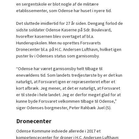
en sergentskole er blot nogle af de militære
etablissementer, som Odense har huset i nyere tid.
Det sluttede imidlertid for 27 år siden. Dengang forlod de
sidste soldater Odense Kaserne på Sdr. Boulevard,
hvorefter kasernen blev overtaget af bl.a.
Hunderupskolen. Men nu oprettes Forsvarets
Dronecenter bl.a. på H.C. Andersen Lufthavn, hvilket igen
puster liv i Odenses status som garnisonsby.
“Odense har været garnisonsby helt tilbage til
enevældens tid. Som landets tredjestørste by er det kun
naturligt, at Forsvaret igen er repræsenteret efter et
kort afbræk. Jeg mener, at det er naturligt, at Forsvaret
er til stede i hele landet. Jeg er derfor meget glad for at
kunne byde Forsvaret velkommen tilbage til Odense,”
siger Odenses borgmester, Peter Rahbæk Juel (S).
Dronecenter
Odense Kommune indviede allerede i 2017 et
kompetencecenter for droner i H.C. Andersen Lufthavn: