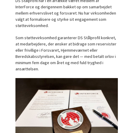
DS Stålprofil har i en årrække været medlem af
InterForce og derigennem bakket op om samarbejdet
mellem erhvervslivet og forsvaret. Nu har virksomheden
valgt at formalisere og styrke sit engagement som
støttevirksomhed.
Som støttevirksomhed garanterer DS Stålprofil konkret,
at medarbejdere, der ønsker at bidrage som reservister
eller frivillige i Forsvaret, Hjemmeværnet eller
Beredskabsstyrelsen, kan gøre det — med betalt orlov i
minimum fem dage om året og med fuld tryghed i
ansættelsen.