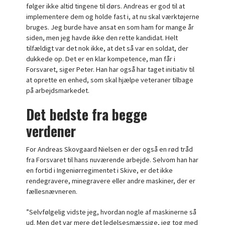
følger ikke altid tingene til dørs. Andreas er god til at
implementere dem og holde fast i, at nu skal værktøjerne
bruges. Jeg burde have ansat en som ham for mange år
siden, men jeg havde ikke den rette kandidat. Helt
tilfældigt var det nok ikke, at det så var en soldat, der
dukkede op. Det er en klar kompetence, man får i
Forsvaret, siger Peter. Han har også har taget initiativ til
at oprette en enhed, som skal hjælpe veteraner tilbage
på arbejdsmarkedet.
Det bedste fra begge
verdener
For Andreas Skovgaard Nielsen er der også en rød tråd
fra Forsvaret til hans nuværende arbejde. Selvom han har
en fortid i Ingeniørregimentet i Skive, er det ikke
rendegravere, minegravere eller andre maskiner, der er
fællesnævneren.
”Selvfølgelig vidste jeg, hvordan nogle af maskinerne så
ud. Men det var mere det ledelsesmæssige, jeg tog med