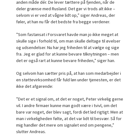
anden måde dér. De lever tættere på fjenden, når de
deler grænse med Rusland. Det gør vi trods alt ikke –
selvom vi er ved at vågne lidt op,” siger Andreas, der
føler, at han nu får det bedste fra begge verdener.
”Som fastansat i Forsvaret havde man jo ikke meget at
skulle sige i forhold til, om man skulle deltage til øvelser
og udsendelser. Nu har jeg friheden til at vælge og sige
fra. Jeg er glad for at kunne bevare tilknytningen – men
det er også rart at kunne bevare friheden,” siger han.
Og selvom han sætter pris på, at han som medarbejder i
en støttevirksomhed får fuld løn under tjenesten, er det
ikke det afgørende:
”Det er et signal om, at det er noget, Peter virkelig gerne
vil. I andre firmaer kunne man godt være i tvivl, om det
bare var noget, der blev sagt, fordi det lød rigtigt. Men at
man i virkeligheden følte, at det var lidt til besvær. Så for
mig handler det mere om signalet end om pengene,”
slutter Andreas.