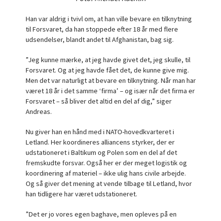
Han var aldrig i tvivl om, at han ville bevare en tilknytning
til Forsvaret, da han stoppede efter 18 år med flere
udsendelser, blandt andet til Afghanistan, bag sig.
”Jeg kunne mærke, at jeg havde givet det, jeg skulle, til
Forsvaret. Og at jeg havde fået det, de kunne give mig.
Men det var naturligt at bevare en tilknytning. Når man har
været 18 år i det samme ‘firma’ – og især når det firma er
Forsvaret – så bliver det altid en del af dig,” siger
Andreas.
Nu giver han en hånd med i NATO-hovedkvarteret i
Letland. Her koordineres alliancens styrker, der er
udstationeret i Baltikum og Polen som en del af det
fremskudte forsvar. Også her er der meget logistik og
koordinering af materiel – ikke ulig hans civile arbejde.
Og så giver det mening at vende tilbage til Letland, hvor
han tidligere har været udstationeret.
”Det er jo vores egen baghave, men opleves på en