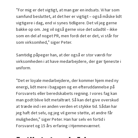
”For mig er det vigtigt, at man gør en indsats. Vi har som
samfund besluttet, at det her er vigtigt – også måske lidt
vigtigere i dag, end vi synes tidligere. Det vil jeg gerne
bakke op om. Jeg vil også gerne vise det udadtil – ikke
som en del af noget PR, men fordi det er det, vi står for
som virksomhed,” siger Peter.
Samtidig påpeger han, at der også er stor værdi for
virksomheden i at have medarbejdere, der gør tjeneste i
uniform.
”Det er loyale medarbejdere, der kommer hjem med ny
energi, lidt mere i bagagen og en efteruddannelse på
Forsvarets eller beredskabets regning. I vores fag kan
man godt blive lidt metaltræt. Så kan det give overskud
at træde ind i en anden verden et stykke tid. Sådan har
jeg haft det selv, og jeg vil gerne støtte, at andre får
muligheden,” siger Peter. Han har selv en fortid i
Forsvaret og 15 års erfaring i Hjemmeværnet.