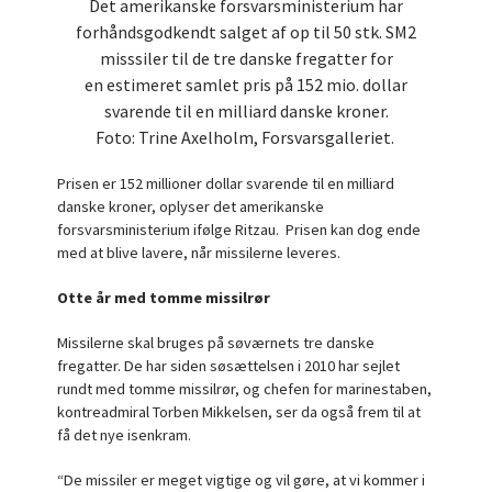
Det amerikanske forsvarsministerium har
forhåndsgodkendt salget af op til 50 stk. SM2
misssiler til de tre danske fregatter for
en estimeret samlet pris på 152 mio. dollar
svarende til en milliard danske kroner.
Foto: Trine Axelholm, Forsvarsgalleriet.
Prisen er 152 millioner dollar svarende til en milliard
danske kroner, oplyser det amerikanske
forsvarsministerium ifølge Ritzau. Prisen kan dog ende
med at blive lavere, når missilerne leveres.
Otte år med tomme missilrør
Missilerne skal bruges på søværnets tre danske
fregatter. De har siden søsættelsen i 2010 har sejlet
rundt med tomme missilrør, og chefen for marinestaben,
kontreadmiral Torben Mikkelsen, ser da også frem til at
få det nye isenkram.
“De missiler er meget vigtige og vil gøre, at vi kommer i