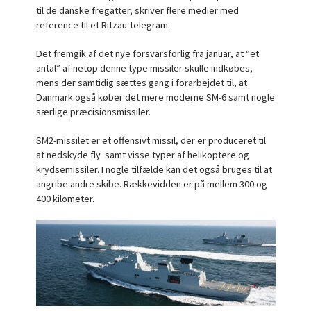
til de danske fregatter, skriver flere medier med
reference til et Ritzau-telegram.
Det fremgik af det nye forsvarsforlig fra januar, at “et
antal” af netop denne type missiler skulle indkøbes,
mens der samtidig sættes gang i forarbejdet til, at
Danmark også køber det mere moderne SM-6 samt nogle
særlige præcisionsmissiler.
SM2-missilet er et offensivt missil, der er produceret til
at nedskyde fly samt visse typer af helikoptere og
krydsemissiler. I nogle tilfælde kan det også bruges til at
angribe andre skibe. Rækkevidden er på mellem 300 og
400 kilometer.