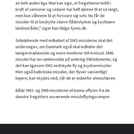
en helt anden liga. Man kan sige, at fregatterne hidtil i
kraft af sensorer og radarer har haft øjnene til at se langt,
men kun våbnene til at forsvare sig selv. Nu får de
missiler til at beskytte større flådestyrker og kystnære
landområder,” siger han ifølge fyens.dk.
Sideløbende med indkøbet af SM2-missilerne skal det
undersøges, om Danmark også skal indkøbe det
længererækkende og mere moderne SM-6-missil. SM6-
missilet har en rækkevidde på omkring 500 kilometer, og
det kan ligesom SM2 nedskyde fly og krydsermissiler.
Men også ballistiske missiler, der flyver væsentligt
højere, kan skydes ned, når de er indenfor atmosfæren.
Både SM2- og SM6-missilerne vil kunne affyres fra de
danske fregatters nuværende missilaffyringsramper.