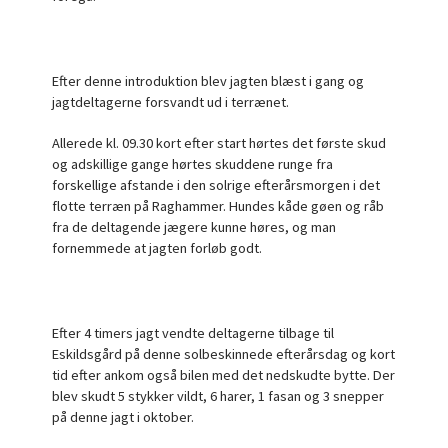
Efter denne introduktion blev jagten blæst i gang og
jagtdeltagerne forsvandt ud i terrænet.
Allerede kl. 09.30 kort efter start hørtes det første skud
og adskillige gange hørtes skuddene runge fra
forskellige afstande i den solrige efterårsmorgen i det
flotte terræn på Raghammer. Hundes kåde gøen og råb
fra de deltagende jægere kunne høres, og man
fornemmede at jagten forløb godt.
Efter 4 timers jagt vendte deltagerne tilbage til
Eskildsgård på denne solbeskinnede efterårsdag og kort
tid efter ankom også bilen med det nedskudte bytte. Der
blev skudt 5 stykker vildt, 6 harer, 1 fasan og 3 snepper
på denne jagt i oktober.