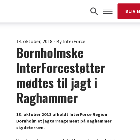
BLIV 
14. oktober, 2018
-
By InterForce
Bornholmske
InterForcestøtter
mødtes til jagt i
Raghammer
13. oktober 2018 afholdt InterForce Region
Bornholm et jagtarrangement på Raghammer
skydeterræn.