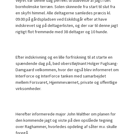
Vejret var denne dag perfekt til udøvelse af jagt i det
bornholmske terræn. Solen skinnede fra start til slut fra
en skyfri himmel. Alle deltagerne samledes præcis kl.
09.00 på gårdspladsen ved Eskildsgår efter at have
indskrevet sig på deltagerlisten, og der var til denne jagt
rigtigt flot fremmøde med 38 deltager og 10 hunde.
Efter indskrivning og en lille forfriskning til at starte en
spændende dag på, bød oberstløjtnant Holger Fuglsang-
Damgaard velkommen, hvor der også blev informeret om
InterForce og InterForce tanken med samarbejdet
mellem Forsvaret, Hjjemmeværnet, private og offentlige
virksomheder.
Herefter informerede major John Walther om planen for
den kommende jagt og viste på den opslåede tegning
over Raghammer, hvorledes opdeling af såter m.v. skulle
foregå.