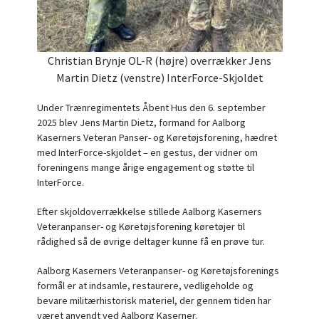
Christian Brynje OL-R (højre) overrækker Jens
Martin Dietz (venstre) InterForce-Skjoldet
Under Trænregimentets Åbent Hus den 6. september
2025 blev Jens Martin Dietz, formand for Aalborg
Kaserners Veteran Panser- og Køretøjsforening, hædret
med InterForce-skjoldet – en gestus, der vidner om
foreningens mange årige engagement og støtte til
InterForce.
Efter skjoldoverrækkelse stillede Aalborg Kaserners
Veteranpanser- og Køretøjsforening køretøjer til
rådighed så de øvrige deltager kunne få en prøve tur.
Aalborg Kaserners Veteranpanser- og Køretøjsforenings
formål er at indsamle, restaurere, vedligeholde og
bevare militærhistorisk materiel, der gennem tiden har
været anvendt ved Aalborg Kaserner.