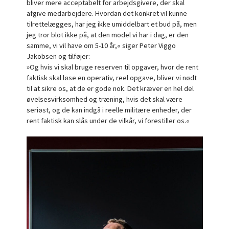
bliver mere acceptabelt for arbejdsgivere, der skal
afgive medarbejdere. Hvordan det konkret vil kunne
tilrettelægges, har jeg ikke umiddelbart et bud på, men
jeg tror blot ikke på, at den model vi har i dag, er den
samme, vi vil have om 5-10 år,« siger Peter Viggo
Jakobsen og tilføjer:
»Og hvis vi skal bruge reserven til opgaver, hvor de rent
faktisk skal løse en operativ, reel opgave, bliver vi nødt
til at sikre os, at de er gode nok. Det kræver en hel del
øvelsesvirksomhed og træning, hvis det skal være
seriøst, og de kan indgå i reelle militære enheder, der
rent faktisk kan slås under de vilkår, vi forestiller os.«