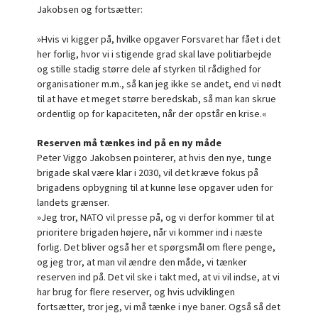
Jakobsen og fortsætter:
»Hvis vi kigger på, hvilke opgaver Forsvaret har fået i det
her forlig, hvor vi i stigende grad skal lave politiarbejde
og stille stadig større dele af styrken til rådighed for
organisationer m.m., så kan jeg ikke se andet, end vi nødt
til at have et meget større beredskab, så man kan skrue
ordentlig op for kapaciteten, når der opstår en krise.«
Reserven må tænkes ind på en ny måde
Peter Viggo Jakobsen pointerer, at hvis den nye, tunge
brigade skal være klar i 2030, vil det kræve fokus på
brigadens opbygning til at kunne løse opgaver uden for
landets grænser.
»Jeg tror, NATO vil presse på, og vi derfor kommer til at
prioritere brigaden højere, når vi kommer ind i næste
forlig. Det bliver også her et spørgsmål om flere penge,
og jeg tror, at man vil ændre den måde, vi tænker
reserven ind på. Det vil ske i takt med, at vi vil indse, at vi
har brug for flere reserver, og hvis udviklingen
fortsætter, tror jeg, vi må tænke i nye baner. Også så det