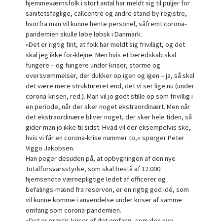
hjemmeværnsfolk i stort antal har meldt sig til puljer for
sanitetsfaglige, callcentre og andre stand-by registre,
hvorfra man vil kunne hente personel, såfremt corona-
pandemien skulle løbe løbsk i Danmark.
»Det er rigtig fint, at folk har meldt sig frivilligt, og det
skal jeg ikke for-klejne. Men hvis et beredskab skal
fungere – og fungere under kriser, storme og
oversvømmelser, der dukker op igen og igen – ja, så skal
det være mere struktureret end, det vi ser lige nu (under
corona-krisen, red.). Man vil jo godt stille op som frivillig i
en periode, når der sker noget ekstraordinært. Men når
det ekstraordinære bliver noget, der sker hele tiden, så
gider man jo ikke til sidst. Hvad vil der eksempelvis ske,
hvis vi får en corona-krise nummer to,« spørger Peter
Viggo Jakobsen.
Han peger desuden på, at opbygningen af den nye
Totalforsvarsstyrke, som skal bestå af 12.000
hjemsendte værnepligtige ledet af officerer og
befalings-mænd fra reserven, er en rigtig god idé, som
vil kunne komme i anvendelse under kriser af samme
omfang som corona-pandemien.
»Det er præcis kriser af det omfang, som den nye