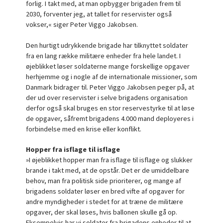
forlig. I takt med, at man opbygger brigaden frem til
2030, forventer jeg, at tallet for reservister også
vokser,« siger Peter Viggo Jakobsen.
Den hurtigt udrykkende brigade har tilknyttet soldater
fra en lang række militære enheder fra hele landet. I
øjeblikket løser soldaterne mange forskellige opgaver
herhjemme og i nogle af de internationale missioner, som
Danmark bidrager til. Peter Viggo Jakobsen peger på, at
der ud over reservister i selve brigadens organisation
derfor også skal bruges en stor reservestyrke til at løse
de opgaver, såfremt brigadens 4.000 mand deployeres i
forbindelse med en krise eller konflikt.
Hopper fra isflage til isflage
»I øjeblikket hopper man fra isflage til isflage og slukker
brande i takt med, at de opstår. Det er de umiddelbare
behov, man fra politisk side prioriterer, og mange af
brigadens soldater løser en bred vifte af opgaver for
andre myndigheder i stedet for at træne de militære
opgaver, der skal løses, hvis ballonen skulle gå op.
Eksempelvis har vi soldater fra brigadens enheder til at