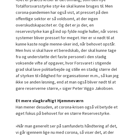
Totalforsvarsstyrke styr-ke skal kunne bruges til. Men
corona-pandemien har også vist, at presset på den
offentlige sektor er så voldsomt, at der ingen
overskudskapacitet er. Og det er jo der, en
reservestyrke kan gå ind op fylde nogle huller, når vores
systemer bliver presset for meget. Her er vi nødt til at
kunne kaste nogle menne-sker ind, når behovet opstår.
Men hvis vi skal have et beredskab, der skal kunne tage
fra og understøtte det faste personel i den stadig
voksende vifte af opgaver, hvor Forsvaret i stigende
grad skal lave politiarbejde og stille en stadig større del
af styrken til rådighed for organisationer m.m., så kan jeg
ikke se anden løsning, end at man også bliver nødt til at
gøre reserverne større,« siger Peter Viggo Jakobsen.
Et mere slagkraftigt Hjemmeværn
Han mener desuden, at corona-krisen også vil betyde et
øget fokus på behovet for en større Reservestyrke.
»Når man generelt ser på samfundets håndtering af det,
vi går igennem lige nu med corona, så viser det, at der