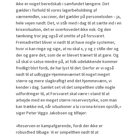
ikke er noget beredskab i samfundet længere. Det
gælder i forhold til vores lagerbeholdning af
værnemidler, vacciner, det gælder på personelsiden – ja,
hele vejen rundt. Det, vi står med i dag til at sætte ind i en
krisesituation, det er overhovedet ikke nok. Og den
tænkning tror jeg også vil smitte af på forsvaret.
Fremadrettet bliver vi nødt til at have nogle systemer,
hvor vi kan ringe og sige, at nu skal x, y og z stille der og
der og gøre det, som de er blevet trænet til at gøre. Og
så skal vi satse mindre på, at folk udelukkende kommer
frivilligt blot fordi, de har lyst til det. Derfor er vi også
nødt til at udbygge Hjemmeværnet til noget meget
større og mere slagkraftigt end det hjemmeværn, vi
kender i dag. Samlet set vil det simpelthen stille nogle
udfordringer til, at Forsvaret skal være i stand til at
arbejde med en meget større reservestyrke, som man
kan trække ind, når situationer a la corona-krisen opstår,«
siger Peter Viggo Jakobsen og tilføjer:
»Reserven er kampafgørende, fordi der ikke er
robusthed tilbage. Vi er simpelthen nødt til at