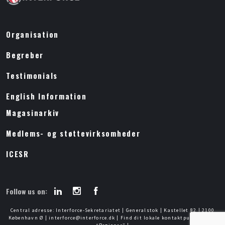
Organisation
Begreber
Testimonials
English Information
Magasinarkiv
Medlems- og støttevirksomheder
ICESR
Follow us on:
Central adresse: Interforce-Sekretariatet | Generalstok | Kastellet 82 | 2100
København Ø | interforce@interforce.dk | Find dit lokale kontaktpunkt under