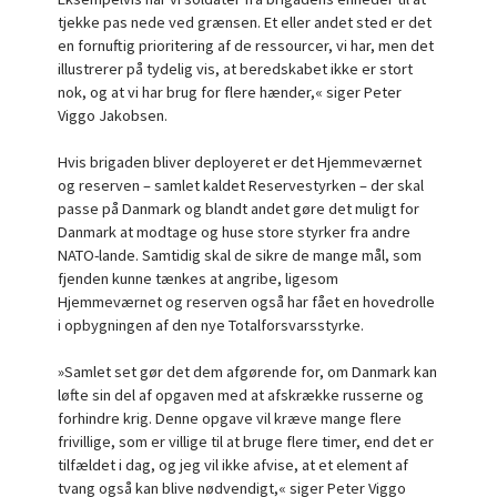
tjekke pas nede ved grænsen. Et eller andet sted er det
en fornuftig prioritering af de ressourcer, vi har, men det
illustrerer på tydelig vis, at beredskabet ikke er stort
nok, og at vi har brug for flere hænder,« siger Peter
Viggo Jakobsen.
Hvis brigaden bliver deployeret er det Hjemmeværnet
og reserven – samlet kaldet Reservestyrken – der skal
passe på Danmark og blandt andet gøre det muligt for
Danmark at modtage og huse store styrker fra andre
NATO-lande. Samtidig skal de sikre de mange mål, som
fjenden kunne tænkes at angribe, ligesom
Hjemmeværnet og reserven også har fået en hovedrolle
i opbygningen af den nye Totalforsvarsstyrke.
»Samlet set gør det dem afgørende for, om Danmark kan
løfte sin del af opgaven med at afskrække russerne og
forhindre krig. Denne opgave vil kræve mange flere
frivillige, som er villige til at bruge flere timer, end det er
tilfældet i dag, og jeg vil ikke afvise, at et element af
tvang også kan blive nødvendigt,« siger Peter Viggo