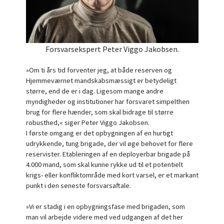
Forsvarsekspert Peter Viggo Jakobsen.
»Om ti års tid forventer jeg, at både reserven og
Hjemmeværnet mandskabsmæssigt er betydeligt
større, end de er i dag. Ligesom mange andre
myndigheder og institutioner har forsvaret simpelthen
brug for flere hænder, som skal bidrage til større
robusthed,« siger Peter Viggo Jakobsen.
I første omgang er det opbygningen af en hurtigt
udrykkende, tung brigade, der vil øge behovet for flere
reservister. Etableringen af en deployerbar brigade på
4.000 mand, som skal kunne rykke ud til et potentielt
krigs- eller konfliktområde med kort varsel, er et markant
punkt i den seneste forsvarsaftale.
»Vi er stadig i en opbygningsfase med brigaden, som
man vil arbejde videre med ved udgangen af det her