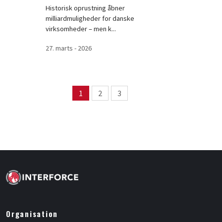
Historisk oprustning åbner
milliardmuligheder for danske
virksomheder – men k...
27. marts - 2026
Page navigation
1
2
3
Page
Page
Page
Organisation