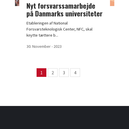
Nyt forsvarssamarbejde
på Danmarks universiteter
Etableringen af National
Forsvarsteknologisk Center, NFC, skal
knytte tættere b...
30. November - 2023
Page navigation
1
2
3
4
Page
Page
Page
Page