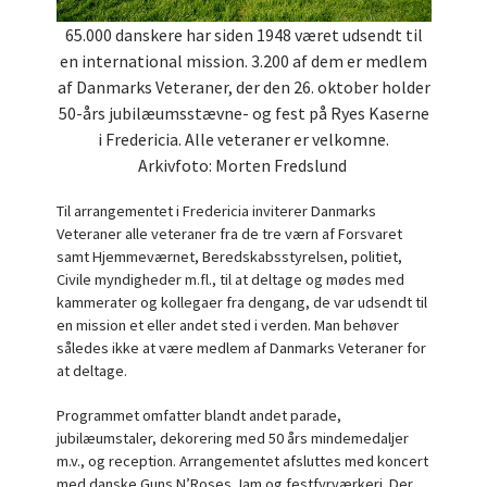
65.000 danskere har siden 1948 været udsendt til
en international mission. 3.200 af dem er medlem
af Danmarks Veteraner, der den 26. oktober holder
50-års jubilæumsstævne- og fest på Ryes Kaserne
i Fredericia. Alle veteraner er velkomne.
Arkivfoto: Morten Fredslund
Til arrangementet i Fredericia inviterer Danmarks
Veteraner alle veteraner fra de tre værn af Forsvaret
samt Hjemmeværnet, Beredskabsstyrelsen, politiet,
Civile myndigheder m.fl., til at deltage og mødes med
kammerater og kollegaer fra dengang, de var udsendt til
en mission et eller andet sted i verden. Man behøver
således ikke at være medlem af Danmarks Veteraner for
at deltage.
Programmet omfatter blandt andet parade,
jubilæumstaler, dekorering med 50 års mindemedaljer
m.v., og reception. Arrangementet afsluttes med koncert
med danske Guns N’Roses Jam og festfyrværkeri. Der