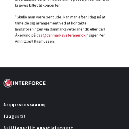
kræves billet til koncerten.
”Skulle man være sent ude, kan man efter i dag nå at
tilmelde sig arrangement ved at kontakte
landsforeningen via danmarksveteraner.dk eller Carl
Åkerlund på
caa@danmarksveteraner.dk
,” siger Per
Amnitzbøll Rasmussen.
Aaqqissuussaaneq
Taaguutit
Suliffeqarfiit oqaatigiumasat