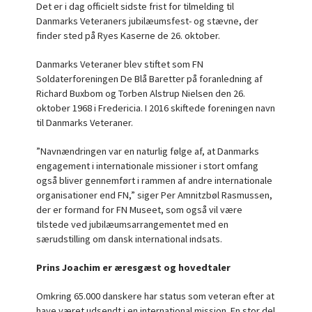
Det er i dag officielt sidste frist for tilmelding til
Danmarks Veteraners jubilæumsfest- og stævne, der
finder sted på Ryes Kaserne de 26. oktober.
Danmarks Veteraner blev stiftet som FN
Soldaterforeningen De Blå Baretter på foranledning af
Richard Buxbom og Torben Alstrup Nielsen den 26.
oktober 1968 i Fredericia. I 2016 skiftede foreningen navn
til Danmarks Veteraner.
”Navnændringen var en naturlig følge af, at Danmarks
engagement i internationale missioner i stort omfang
også bliver gennemført i rammen af andre internationale
organisationer end FN,” siger Per Amnitzbøl Rasmussen,
der er formand for FN Museet, som også vil være
tilstede ved jubilæumsarrangementet med en
særudstilling om dansk international indsats.
Prins Joachim er æresgæst og hovedtaler
Omkring 65.000 danskere har status som veteran efter at
have været udsendt i en international mission. En stor del