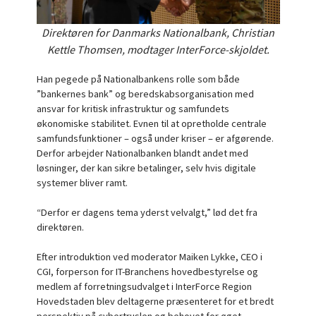
Direktøren for Danmarks Nationalbank, Christian
Kettle Thomsen, modtager InterForce-skjoldet.
Han pegede på Nationalbankens rolle som både
”bankernes bank” og beredskabsorganisation med
ansvar for kritisk infrastruktur og samfundets
økonomiske stabilitet. Evnen til at opretholde centrale
samfundsfunktioner – også under kriser – er afgørende.
Derfor arbejder Nationalbanken blandt andet med
løsninger, der kan sikre betalinger, selv hvis digitale
systemer bliver ramt.
“Derfor er dagens tema yderst velvalgt,” lød det fra
direktøren.
Efter introduktion ved moderator Maiken Lykke, CEO i
CGI, forperson for IT-Branchens hovedbestyrelse og
medlem af forretningsudvalget i InterForce Region
Hovedstaden blev deltagerne præsenteret for et bredt
perspektiv på cybertruslen og behovet for øget