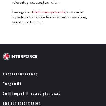
relevant og velbesøgt temaaften.
Læs også om
InterForces nye komité
, som samler
toplederne fra dansk erhvervsliv med Forsvarets og
beredskabets chefer.
Aaqqissuussaaneq
Taaguutit
Suliffeqarfiit oqaatigiumasat
English Information