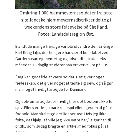
Omkring 1.000 hjemmeværnssoldater fra otte
sjællandske hjemmeværnsdistrikter deltog i
weekendens store feltøvelse på Sjælland.
Fotos: Landsdelsregion Øst.
Blandt de mange frivillige var blandt andre den 23-årige
Karl Kring Lilja, der tidligere har været konstabel ved
Garderhusarregimentetog og udsendt til Irak i seks
måneder. Til daglig studerer han erhvervsjura på CBS.
”Jeg kan godt lide at være soldat. Det giver noget
fællesskab, det giver noget at teste sig selv, og så gør
man noget frivilligt arbejde for Danmark.
Og selv om arbejdet er frivilligt, er det bestemt ikke for
sjov. Ellers er det jo bare rollespil eller ligesom at gå til
fodbold. Man skal tage det lidt seriøst. Hvis jeg ikke
følte, det hjalp, så ville jeg ikke være her,” siger han til
dr.dk., som lørdag bragte en artikel med fokus på, at