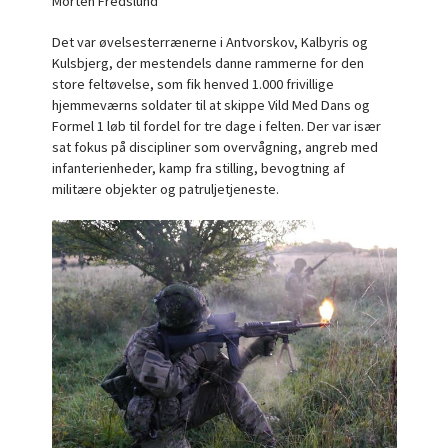
Morten Fredslund
Det var øvelsesterrænerne i Antvorskov, Kalbyris og
Kulsbjerg, der mestendels danne rammerne for den
store feltøvelse, som fik henved 1.000 frivillige
hjemmeværns soldater til at skippe Vild Med Dans og
Formel 1 løb til fordel for tre dage i felten. Der var især
sat fokus på discipliner som overvågning, angreb med
infanterienheder, kamp fra stilling, bevogtning af
militære objekter og patruljetjeneste.