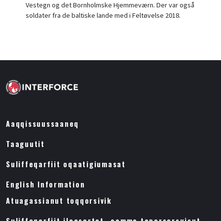
Vestegn og det Bornholmske Hjemmeværn. Der var også
soldater fra de baltiske lande med i Feltøvelse 2018.
Aaqqissuussaaneq
Taaguutit
Suliffeqarfiit oqaatigiumasat
English Information
Atuagassianut toqqorsivik
Suliffeqarfiit ilaasortat- aamma tapersersuisut