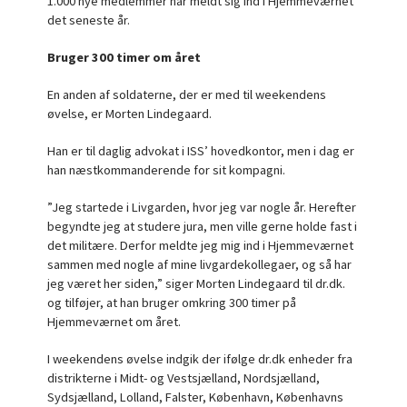
1.000 nye medlemmer har meldt sig ind i Hjemmeværnet
det seneste år.
Bruger 300 timer om året
En anden af soldaterne, der er med til weekendens
øvelse, er Morten Lindegaard.
Han er til daglig advokat i ISS’ hovedkontor, men i dag er
han næstkommanderende for sit kompagni.
”Jeg startede i Livgarden, hvor jeg var nogle år. Herefter
begyndte jeg at studere jura, men ville gerne holde fast i
det militære. Derfor meldte jeg mig ind i Hjemmeværnet
sammen med nogle af mine livgardekollegaer, og så har
jeg været her siden,” siger Morten Lindegaard til dr.dk.
og tilføjer, at han bruger omkring 300 timer på
Hjemmeværnet om året.
I weekendens øvelse indgik der ifølge dr.dk enheder fra
distrikterne i Midt- og Vestsjælland, Nordsjælland,
Sydsjælland, Lolland, Falster, København, Københavns