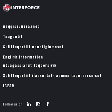
Aaqqissuussaaneq
Taaguutit
Suliffeqarfiit oqaatigiumasat
English Information
Atuagassianut toqqorsivik
Suliffeqarfiit ilaasortat- aamma tapersersuisut
ICESR
Follow us on: