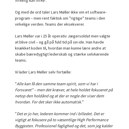
virkelig kan virke
”.
Og med de ord taler Lars Møller ikke om et software-
program – men rent faktisk om ”rigtige” teams i den
virkelige verden. Teams der eksekverer.
Lars Møller var i 25 år operativ Jægersoldat men valgte
at blive civil – og gå på fuld tid på sin ide. Han havde
knækket koden til, hvordan man kunne lære andre at
skabe bæredygtigt lederskab og stærke selvkørende
teams.
Vi lader Lars Møller selv fortælle:
”
Alle kan få den samme team-spirit, som vi har i
Forsvaret” – men det kræver, at hele holdet fokuseret på
netop den holdånd og at der er nogle der viser dem
hvordan. For det sker ikke automatisk.
”
”
Det er jo her, lederen kommer ind i billedet. Det er
vigtigt at fokusere på to væsentlige High Performance
Byggesten. Professionel faglighed og det, som jeg kalder