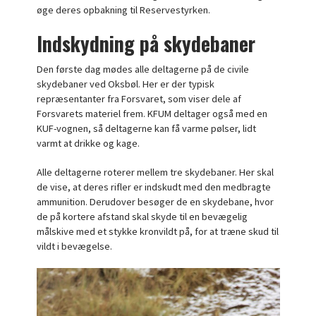
øge deres opbakning til Reservestyrken.
Indskydning på skydebaner
Den første dag mødes alle deltagerne på de civile
skydebaner ved Oksbøl. Her er der typisk
repræsentanter fra Forsvaret, som viser dele af
Forsvarets materiel frem. KFUM deltager også med en
KUF-vognen, så deltagerne kan få varme pølser, lidt
varmt at drikke og kage.
Alle deltagerne roterer mellem tre skydebaner. Her skal
de vise, at deres rifler er indskudt med den medbragte
ammunition. Derudover besøger de en skydebane, hvor
de på kortere afstand skal skyde til en bevægelig
målskive med et stykke kronvildt på, for at træne skud til
vildt i bevægelse.