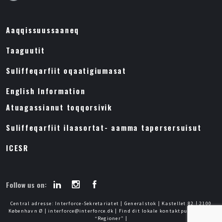
Aaqqissuussaaneq
Taaguutit
Suliffeqarfiit oqaatigiumasat
English Information
Atuagassianut toqqorsivik
Suliffeqarfiit ilaasortat- aamma tapersersuisut
ICESR
Follow us on:
Central adresse: Interforce-Sekretariatet | Generalstok | Kastellet 82 | 2100
København Ø | interforce@interforce.dk | Find dit lokale kontaktpunkt under
“Regioner” |