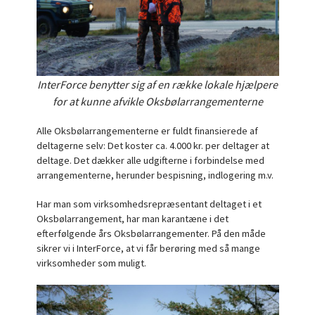
InterForce benytter sig af en række lokale hjælpere
for at kunne afvikle Oksbølarrangementerne
Alle Oksbølarrangementerne er fuldt finansierede af
deltagerne selv: Det koster ca. 4.000 kr. per deltager at
deltage. Det dækker alle udgifterne i forbindelse med
arrangementerne, herunder bespisning, indlogering m.v.
Har man som virksomhedsrepræsentant deltaget i et
Oksbølarrangement, har man karantæne i det
efterfølgende års Oksbølarrangementer. På den måde
sikrer vi i InterForce, at vi får berøring med så mange
virksomheder som muligt.