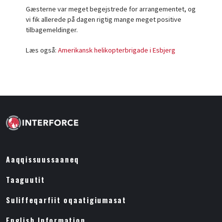
Gæsterne var meget begejstrede for arrangementet, og
vi fik allerede på dagen rigtig mange meget positive
tilbagemeldinger.
Læs også:
Amerikansk helikopterbrigade i Esbjerg
Aaqqissuussaaneq
Taaguutit
Suliffeqarfiit oqaatigiumasat
English Information