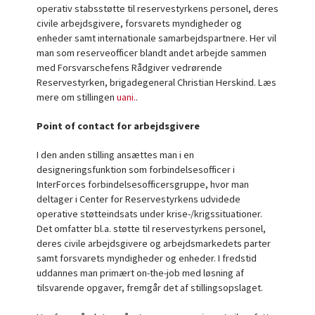
operativ stabsstøtte til reservestyrkens personel, deres
civile arbejdsgivere, forsvarets myndigheder og
enheder samt internationale samarbejdspartnere. Her vil
man som reserveofficer blandt andet arbejde sammen
med Forsvarschefens Rådgiver vedrørende
Reservestyrken, brigadegeneral Christian Herskind. Læs
mere om stillingen
uani.
.
Point of contact for arbejdsgivere
I den anden stilling ansættes man i en
designeringsfunktion som forbindelsesofficer i
InterForces forbindelsesofficersgruppe, hvor man
deltager i Center for Reservestyrkens udvidede
operative støtteindsats under krise-/krigssituationer.
Det omfatter bl.a. støtte til reservestyrkens personel,
deres civile arbejdsgivere og arbejdsmarkedets parter
samt forsvarets myndigheder og enheder. I fredstid
uddannes man primært on-the-job med løsning af
tilsvarende opgaver, fremgår det af stillingsopslaget.