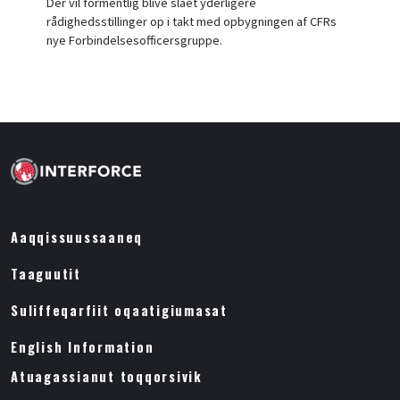
Der vil formentlig blive slået yderligere
rådighedsstillinger op i takt med opbygningen af CFRs
nye Forbindelsesofficersgruppe.
Aaqqissuussaaneq
Taaguutit
Suliffeqarfiit oqaatigiumasat
English Information
Atuagassianut toqqorsivik