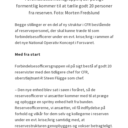
formentlig kommer til at tælle godt 20 personer
fra reserven. Foto: Morten Fredslund
Begge stillinger er en del af ny struktur i CFR bestående
af reservepersonel, der skal kunne træde til som
forbindelsesofficerer under en evt. krise/krig i rammen af
det nye National Operativ Koncept i Forsvaret.
Med fra start
Forbindelsesofficersgruppen vil på sigt bestå af godt 20
reservister med den tidligere chef for CFR,
oberstløjtnant-R Steen Flügge som chef.
– Den nye enhed blev sat i søen i foråret, så de
reserveofficerer vi ansætter kommer med til at præge
og opbygge en spritny enhed helt fra bunden.
Reserveofficererne, vi ansætter, vil få indflydelse på
forhold og vilkår for dem selv og kollegerne i reserven
under en evt. krise/krig samtidig med, at
reservestrukturen genopbygges og vokser betragteligt.