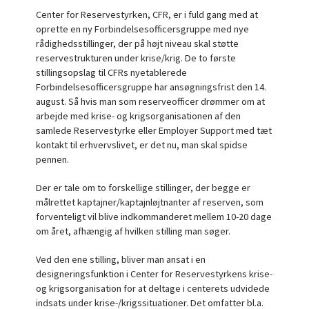
Center for Reservestyrken, CFR, er i fuld gang med at
oprette en ny Forbindelsesofficersgruppe med nye
rådighedsstillinger, der på højt niveau skal støtte
reservestrukturen under krise/krig. De to første
stillingsopslag til CFRs nyetablerede
Forbindelsesofficersgruppe har ansøgningsfrist den 14.
august. Så hvis man som reserveofficer drømmer om at
arbejde med krise- og krigsorganisationen af den
samlede Reservestyrke eller Employer Support med tæt
kontakt til erhvervslivet, er det nu, man skal spidse
pennen.
Der er tale om to forskellige stillinger, der begge er
målrettet kaptajner/kaptajnløjtnanter af reserven, som
forventeligt vil blive indkommanderet mellem 10-20 dage
om året, afhængig af hvilken stilling man søger.
Ved den ene stilling, bliver man ansat i en
designeringsfunktion i Center for Reservestyrkens krise-
og krigsorganisation for at deltage i centerets udvidede
indsats under krise-/krigssituationer. Det omfatter bl.a.