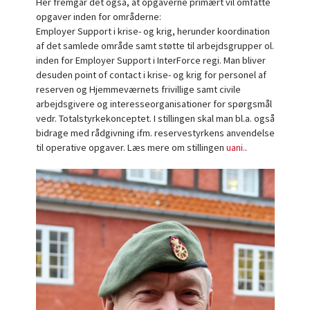
Her fremgår det også, at opgaverne primært vil omfatte
opgaver inden for områderne:
Employer Support i krise- og krig, herunder koordination
af det samlede område samt støtte til arbejdsgrupper ol.
inden for Employer Support i InterForce regi. Man bliver
desuden point of contact i krise- og krig for personel af
reserven og Hjemmeværnets frivillige samt civile
arbejdsgivere og interesseorganisationer for spørgsmål
vedr. Totalstyrkekonceptet. I stillingen skal man bl.a. også
bidrage med rådgivning ifm. reservestyrkens anvendelse
til operative opgaver. Læs mere om stillingen
uani.
.