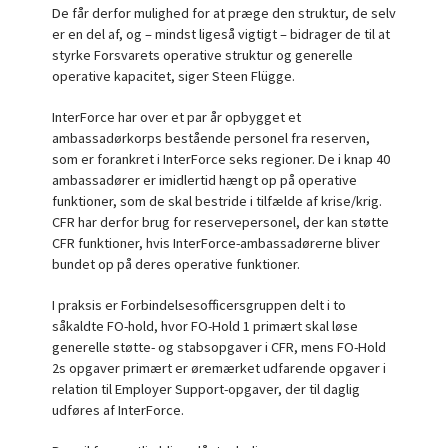
De får derfor mulighed for at præge den struktur, de selv
er en del af, og – mindst ligeså vigtigt – bidrager de til at
styrke Forsvarets operative struktur og generelle
operative kapacitet, siger Steen Flügge.
InterForce har over et par år opbygget et
ambassadørkorps bestående personel fra reserven,
som er forankret i InterForce seks regioner. De i knap 40
ambassadører er imidlertid hængt op på operative
funktioner, som de skal bestride i tilfælde af krise/krig.
CFR har derfor brug for reservepersonel, der kan støtte
CFR funktioner, hvis InterForce-ambassadørerne bliver
bundet op på deres operative funktioner.
I praksis er Forbindelsesofficersgruppen delt i to
såkaldte FO-hold, hvor FO-Hold 1 primært skal løse
generelle støtte- og stabsopgaver i CFR, mens FO-Hold
2s opgaver primært er øremærket udfarende opgaver i
relation til Employer Support-opgaver, der til daglig
udføres af InterForce.