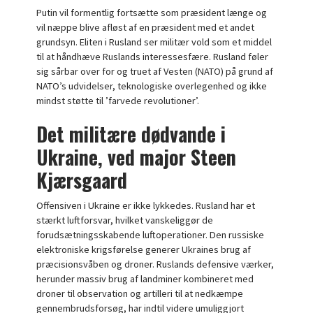
Putin vil formentlig fortsætte som præsident længe og
vil næppe blive afløst af en præsident med et andet
grundsyn. Eliten i Rusland ser militær vold som et middel
til at håndhæve Ruslands interessesfære. Rusland føler
sig sårbar over for og truet af Vesten (NATO) på grund af
NATO’s udvidelser, teknologiske overlegenhed og ikke
mindst støtte til ’farvede revolutioner’.
Det militære dødvande i
Ukraine, ved major Steen
Kjærsgaard
Offensiven i Ukraine er ikke lykkedes. Rusland har et
stærkt luftforsvar, hvilket vanskeliggør de
forudsætningsskabende luftoperationer. Den russiske
elektroniske krigsførelse generer Ukraines brug af
præcisionsvåben og droner. Ruslands defensive værker,
herunder massiv brug af landminer kombineret med
droner til observation og artilleri til at nedkæmpe
gennembrudsforsøg, har indtil videre umuliggjort