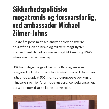
Sikkerhedspolitiske
megatrends og forsvarsforlig,
ved ambassadør Michael
Zilmer-Johns
Sidste års pessimistiske analyser blev desværre
bekræftet. Den politiske og militære magt flytter
gradvist med den økonomiske magt til Asien, og USA’s
interesser går samme vej.
USA har i stigende grad fokus på Kina og ser ikke
længere Rusland som en eksistentiel trussel. USA mener
i stigende grad, at 500 mio. rige europæere bør kunne
håndtere 140 mio. forarmede russere. Konsekvensen er,
at EU kommer til at spille en større rolle.