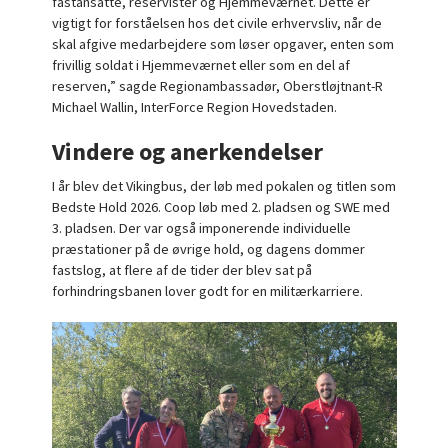
fastansatte, reservister og Hjemmeværnet. Dette er
vigtigt for forståelsen hos det civile erhvervsliv, når de
skal afgive medarbejdere som løser opgaver, enten som
frivillig soldat i Hjemmeværnet eller som en del af
reserven,” sagde Regionambassadør, Oberstløjtnant-R
Michael Wallin, InterForce Region Hovedstaden.
Vindere og anerkendelser
I år blev det Vikingbus, der løb med pokalen og titlen som
Bedste Hold 2026. Coop løb med 2. pladsen og SWE med
3. pladsen. Der var også imponerende individuelle
præstationer på de øvrige hold, og dagens dommer
fastslog, at flere af de tider der blev sat på
forhindringsbanen lover godt for en militærkarriere.