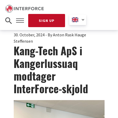
SIGN UP
30. October, 2024
-
By Anton Rask Hauge
Steffensen
Kang-Tech ApS i
Kangerlussuaq
modtager
InterForce-skjold