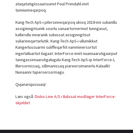
ataqatatigiissaarisumit Poul Primdahl-imit
tunniunneqarpoq.
Kang-Tech ApS-i pilersinneqarpoq ukioq 2018-imi sulianillu
assigiinngitsunik soorlu sanaartornermut tunngasut,
kallerullu innaranik suliassat assiginngitsut
suliarineqartarlutik. Kang-Tech ApS-i ullumikkut
Kangerlussuarmi suliffeqarfiit namminersortut
ingerlalluartut ilagaat. InterForce-imiit nuannaarutigaarput
tanngassimaarutigalugulu Kang-Tech ApS-ip InterForce-I,
Illersornissaq, sillimanissaq piareersimanerlu Kalaallit
Nunaanni tapersersormagu.
Qujanarujussuaq!
Læs også:
Disko Line A/S i Ilulissat modtager InterForce-
skjoldet