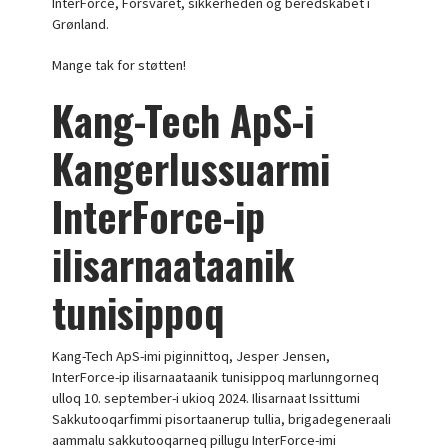
InterForce, Forsvaret, sikkerheden og beredskabet i
Grønland.
Mange tak for støtten!
Kang-Tech ApS-i
Kangerlussuarmi
InterForce-ip
ilisarnaataanik
tunisippoq
Kang-Tech ApS-imi piginnittoq, Jesper Jensen,
InterForce-ip ilisarnaataanik tunisippoq marlunngorneq
ulloq 10. september-i ukioq 2024. Ilisarnaat Issittumi
Sakkutooqarfimmi pisortaanerup tullia, brigadegeneraali
aammalu sakkutooqarneq pillugu InterForce-imi