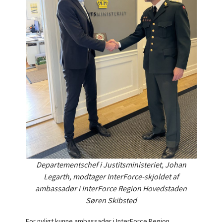
Departementschef i Justitsministeriet, Johan
Legarth, modtager InterForce-skjoldet af
ambassadør i InterForce Region Hovedstaden
Søren Skibsted
For nyligt kunne ambassadør i InterForce Region