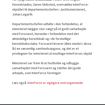
Hovedstaden, Søren Skibsted, overrække InterForce-
skjoldet til departementschefen i Justitsministeriet,
Johan Legarth.
Departementschefen udtalte i den forbindelse, at
ministeriet lægger stor vægt på et godt samarbejde
med Forsvaret, herunder i forbindelse med det
almindelige beredskab og i de forskellige
beredskabsstabe. Forsvaret leverer (ikke mindst i disse
år) en væsentlig samfundsopgave, og det er et
privilegium for ministeriet at modtage InterForces skjold.
Ministeriet ser frem til at fastholde og udbygge
samarbejdet med Forsvaret og støtter det gode
arbejde, som InterForce foretager.
Læs også:
InterForce er vigtigere end nogensinde