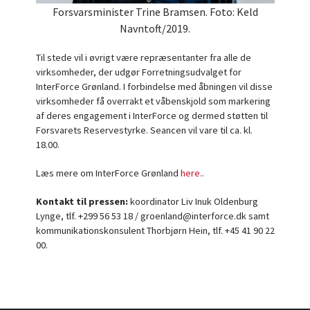
Forsvarsminister Trine Bramsen. Foto: Keld
Navntoft/2019.
Til stede vil i øvrigt være repræsentanter fra alle de
virksomheder, der udgør Forretningsudvalget for
InterForce Grønland. I forbindelse med åbningen vil disse
virksomheder få overrakt et våbenskjold som markering
af deres engagement i InterForce og dermed støtten til
Forsvarets Reservestyrke. Seancen vil vare til ca. kl.
18.00.
Læs mere om InterForce Grønland
here.
.
Kontakt til pressen:
koordinator Liv Inuk Oldenburg
Lynge, tlf. +299 56 53 18 / groenland@interforce.dk samt
kommunikationskonsulent Thorbjørn Hein, tlf. +45 41 90 22
00.