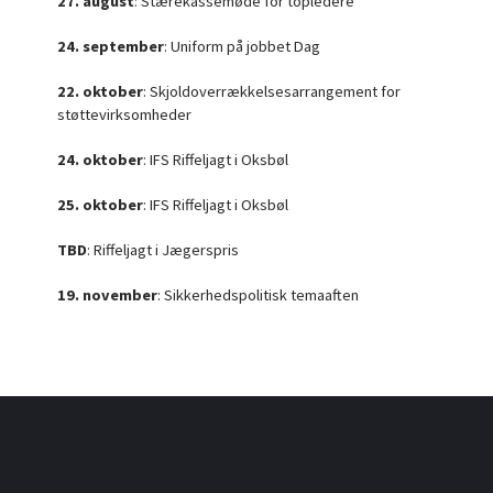
27. august
: Stærekassemøde for topledere
24. september
: Uniform på jobbet Dag
22. oktober
: Skjoldoverrækkelsesarrangement for
støttevirksomheder
24. oktober
: IFS Riffeljagt i Oksbøl
25. oktober
: IFS Riffeljagt i Oksbøl
TBD
: Riffeljagt i Jægerspris
19. november
: Sikkerhedspolitisk temaaften