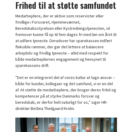
Frihed til at støtte samfundet
Medarbejdere, der er aktive som reservister eller
frivillige i Forsvaret, Hjemmeværnet,
Beredskabsstyrelsen eller Kystredningstjenesten, vil
fremover kunne få op til fem dages fri med løn om året til
at udføre tjeneste. Derudover har sparekassen indført
fleksible rammer, der gør det lettere at balancere
arbejdsliv og frivillig tjeneste – altid med respekt for
både medarbejdernes engagement og hensynet til
sparekassens drift.
”Det er en integreret del af vores kultur at tage ansvar –
både for kunder, kollegaer og det samfund, vi er en del
af. At støtte de medarbejdere, der bruger deres fritid og
kompetencer på at styrke Danmarks forsvar og
beredskab, er derfor helt naturligt for os,” siger HR-
direktør Bettina Theilgaard Krohn.