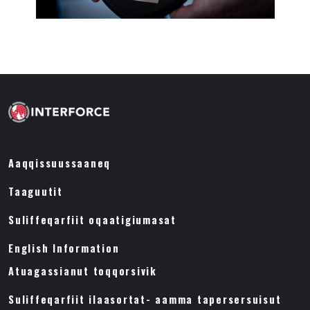
Aaqqissuussaaneq
Taaguutit
Suliffeqarfiit oqaatigiumasat
English Information
Atuagassianut toqqorsivik
Suliffeqarfiit ilaasortat- aamma tapersersuisut