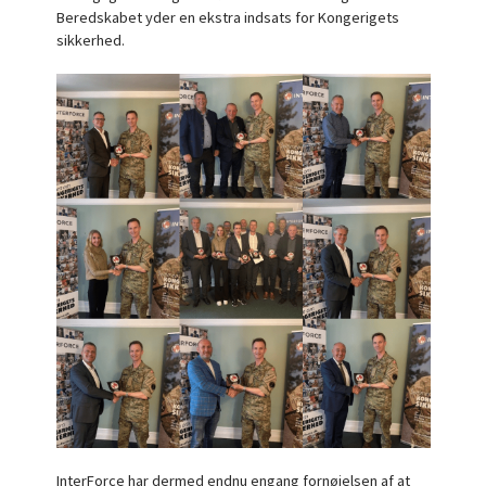
Beredskabet yder en ekstra indsats for Kongerigets
sikkerhed.
InterForce har dermed endnu engang fornøjelsen af at