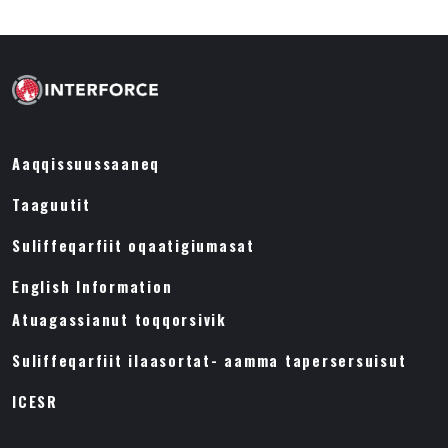
Aaqqissuussaaneq
Taaguutit
Suliffeqarfiit oqaatigiumasat
English Information
Atuagassianut toqqorsivik
Suliffeqarfiit ilaasortat- aamma tapersersuisut
ICESR