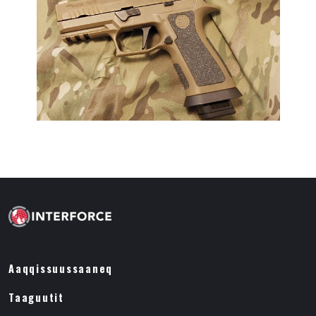
Aaqqissuussaaneq
Taaguutit